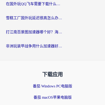
在国外玩QQ飞车需要下载什么加速器呢？海外党亲测有效的国服游戏加速指南
雪糕工厂国外玩延迟很高怎么办？海外玩家国服游戏加速终极攻略（附实测推荐）
打江南百景图加速器哪个好？海外党踩坑N次后，终于找到不卡的秘诀
非洲玩装甲战争用什么加速器好？海外党亲测有效的国服游戏加速方案
下载应用
番茄 Windows PC电脑版
番茄 macOS苹果电脑版