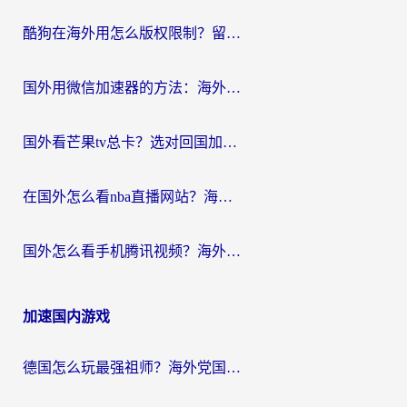
酷狗在海外用怎么版权限制？留学生亲测：3步解决听国内音乐难题
国外用微信加速器的方法：海外党无缝连接国内生活的实用指南
国外看芒果tv总卡？选对回国加速器，轻松追《浪姐》不费劲
在国外怎么看nba直播网站？海外党专属体育观赛指南，告别地区限制！
国外怎么看手机腾讯视频？海外党亲测有效的追剧加速器选择指南
加速国内游戏
德国怎么玩最强祖师？海外党国服游戏加速器选择全攻略（附宝可梦Online实测）