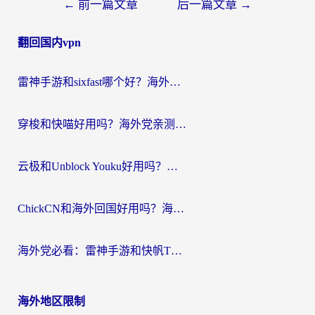
文
←
前一篇文章
后一篇文章
→
章
翻回国内vpn
导
航
雷神手游和sixfast哪个好？海外党亲测3款回国加速器，教你选对不踩坑
穿梭和快喵好用吗？海外党亲测：小众加速器对比+番茄加速器深度体验
云极和Unblock Youku好用吗？海外党亲测+2026回国加速器避坑指南
ChickCN和海外回国好用吗？海外党2026亲测：从手游到影音，选对加速器的3个关键
海外党必看：雷神手游和快帆TV版好用吗？3步选对回国加速器不踩坑
海外地区限制