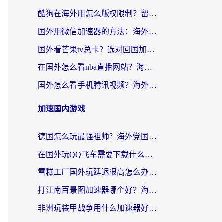
酷狗在海外用怎么版权限制？留学生亲测：3步解决听国内音乐难题
国外用微信加速器的方法：海外党无缝连接国内生活的实用指南
国外看芒果tv总卡？选对回国加速器，轻松追《浪姐》不费劲
在国外怎么看nba直播网站？海外党专属体育观赛指南，告别地区限制！
国外怎么看手机腾讯视频？海外党亲测有效的追剧加速器选择指南
加速国内游戏
德国怎么玩最强祖师？海外党国服游戏加速器选择全攻略（附宝可梦Online实测）
在国外玩QQ飞车需要下载什么加速器呢？海外党亲测有效的国服游戏加速指南
雪糕工厂国外玩延迟很高怎么办？海外玩家国服游戏加速终极攻略（附实测推荐）
打江南百景图加速器哪个好？海外党踩坑N次后，终于找到不卡的秘诀
非洲玩装甲战争用什么加速器好？海外党亲测有效的国服游戏加速方案