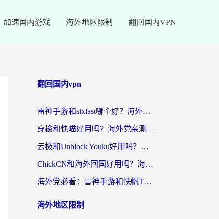
加速国内游戏
海外地区限制
翻回国内VPN
翻回国内vpn
雷神手游和sixfast哪个好？海外党亲测3款回国加速器，教你选对不踩坑
穿梭和快喵好用吗？海外党亲测：小众加速器对比+番茄加速器深度体验
云极和Unblock Youku好用吗？海外党亲测+2026回国加速器避坑指南
ChickCN和海外回国好用吗？海外党2026亲测：从手游到影音，选对加速器的3个关键
海外党必看：雷神手游和快帆TV版好用吗？3步选对回国加速器不踩坑
海外地区限制