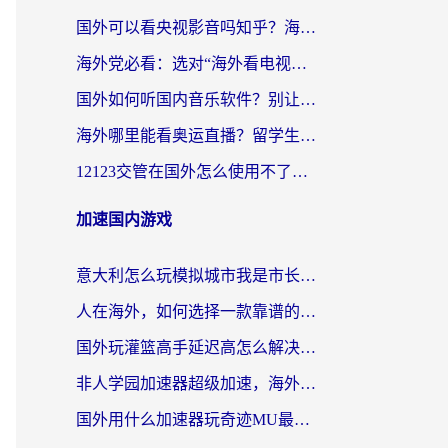
国外可以看央视影音吗知乎？海外党亲测有效的回国加速方案
海外党必看：选对“海外看电视剧软件”，再也不用愁国内剧刷不了
国外如何听国内音乐软件？别让地域限制，断了你的中文歌单
海外哪里能看奥运直播？留学生&海外华人必看的体育赛事观赛终极指南
12123交管在国外怎么使用不了？海外华人必看的无缝访问国内资源指南
加速国内游戏
意大利怎么玩模拟城市我是市长？海外党国服游戏加速终极攻略（附三国3量子特攻解决办法）
人在海外，如何选择一款靠谱的玩剑灵2加速器？
国外玩灌篮高手延迟高怎么解决？海外玩家国服游戏加速终极指南
非人学园加速器超级加速，海外玩家重返国服的通行证
国外用什么加速器玩奇迹MU最好？2026海外玩家国服游戏加速全攻略