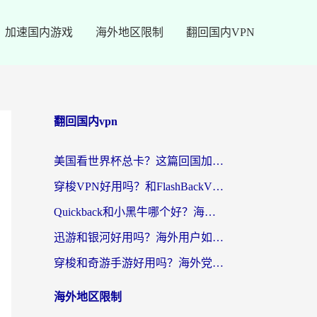
加速国内游戏
海外地区限制
翻回国内VPN
翻回国内vpn
美国看世界杯总卡？这篇回国加速器指南帮你无缝刷国内资源（附苹果手机VPN设置步骤）
穿梭VPN好用吗？和FlashBackVPN对比哪个回国效果更好？
Quickback和小黑牛哪个好？海外党亲测指南，选对回国加速器秒回国内
迅游和银河好用吗？海外用户如何选择回国加速器实现无缝访问国内资源
穿梭和奇游手游好用吗？海外党亲测3款回国加速器，附蜜蜂加速器七天试用攻略
海外地区限制