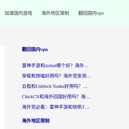
加速国内游戏
海外地区限制
翻回国内vpn
翻回国内vpn
雷神手游和sixfast哪个好？海外党亲测3款回国加速器，教你选对不踩坑
穿梭和快喵好用吗？海外党亲测：小众加速器对比+番茄加速器深度体验
云极和Unblock Youku好用吗？海外党亲测+2026回国加速器避坑指南
ChickCN和海外回国好用吗？海外党2026亲测：从手游到影音，选对加速器的3个关键
海外党必看：雷神手游和快帆TV版好用吗？3步选对回国加速器不踩坑
海外地区限制