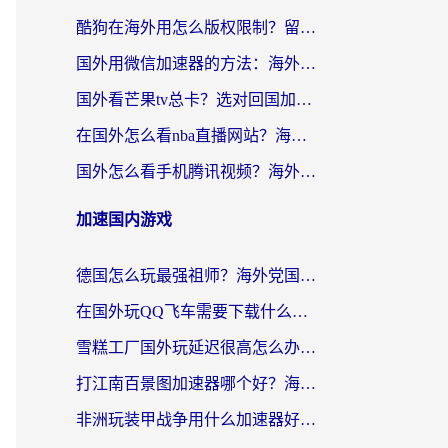
酷狗在海外用怎么版权限制？留学生亲测：3步解决听国内音乐难题
国外用微信加速器的方法：海外党无缝连接国内生活的实用指南
国外看芒果tv总卡？选对回国加速器，轻松追《浪姐》不费劲
在国外怎么看nba直播网站？海外党专属体育观赛指南，告别地区限制！
国外怎么看手机腾讯视频？海外党亲测有效的追剧加速器选择指南
加速国内游戏
德国怎么玩最强祖师？海外党国服游戏加速器选择全攻略（附宝可梦Online实测）
在国外玩QQ飞车需要下载什么加速器呢？海外党亲测有效的国服游戏加速指南
雪糕工厂国外玩延迟很高怎么办？海外玩家国服游戏加速终极攻略（附实测推荐）
打江南百景图加速器哪个好？海外党踩坑N次后，终于找到不卡的秘诀
非洲玩装甲战争用什么加速器好？海外党亲测有效的国服游戏加速方案