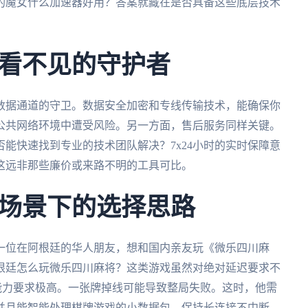
的魔女什么加速器好用？答案就藏在是否具备这些底层技术
看不见的守护者
数据通道的守卫。数据安全加密和专线传输技术，能确保你
公共网络环境中遭受风险。另一方面，售后服务同样关键。
能快速找到专业的技术团队解决？7x24小时的实时保障意
这远非那些廉价或来路不明的工具可比。
场景下的选择思路
一位在阿根廷的华人朋友，想和国内亲友玩《微乐四川麻
根廷怎么玩微乐四川麻将？这类游戏虽然对绝对延迟要求不
能力要求极高。一张牌掉线可能导致整局失败。这时，他需
并且能智能处理棋牌游戏的小数据包，保持长连接不中断。