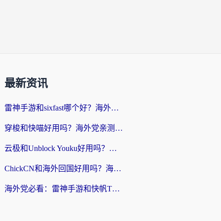
最新资讯
雷神手游和sixfast哪个好？海外党亲测3款回国加速器，教你选对不踩坑
穿梭和快喵好用吗？海外党亲测：小众加速器对比+番茄加速器深度体验
云极和Unblock Youku好用吗？海外党亲测+2026回国加速器避坑指南
ChickCN和海外回国好用吗？海外党2026亲测：从手游到影音，选对加速器的3个关键
海外党必看：雷神手游和快帆TV版好用吗？3步选对回国加速器不踩坑