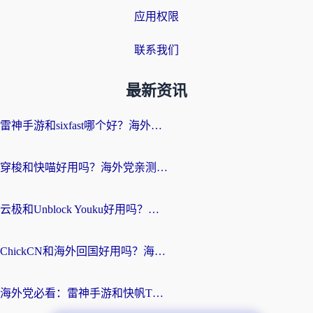
应用权限
联系我们
最新资讯
雷神手游和sixfast哪个好？海外党亲测3款回国加速器，教你选对不踩坑
穿梭和快喵好用吗？海外党亲测：小众加速器对比+番茄加速器深度体验
云极和Unblock Youku好用吗？海外党亲测+2026回国加速器避坑指南
ChickCN和海外回国好用吗？海外党2026亲测：从手游到影音，选对加速器的3个关键
海外党必看：雷神手游和快帆TV版好用吗？3步选对回国加速器不踩坑