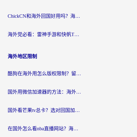
ChickCN和海外回国好用吗？海外党2026亲测：从手游到影音，选对加速器的3个关键
海外党必看：雷神手游和快帆TV版好用吗？3步选对回国加速器不踩坑
海外地区限制
酷狗在海外用怎么版权限制？留学生亲测：3步解决听国内音乐难题
国外用微信加速器的方法：海外党无缝连接国内生活的实用指南
国外看芒果tv总卡？选对回国加速器，轻松追《浪姐》不费劲
在国外怎么看nba直播网站？海外党专属体育观赛指南，告别地区限制！