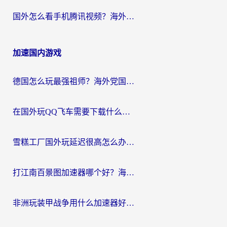
国外怎么看手机腾讯视频？海外党亲测有效的追剧加速器选择指南
加速国内游戏
德国怎么玩最强祖师？海外党国服游戏加速器选择全攻略（附宝可梦Online实测）
在国外玩QQ飞车需要下载什么加速器呢？海外党亲测有效的国服游戏加速指南
雪糕工厂国外玩延迟很高怎么办？海外玩家国服游戏加速终极攻略（附实测推荐）
打江南百景图加速器哪个好？海外党踩坑N次后，终于找到不卡的秘诀
非洲玩装甲战争用什么加速器好？海外党亲测有效的国服游戏加速方案