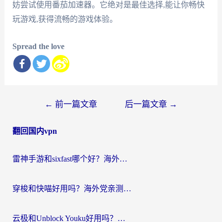
妨尝试使用番茄加速器。它绝对是最佳选择,能让你畅快
玩游戏,获得流畅的游戏体验。
Spread the love
文
←
前一篇文章
后一篇文章
→
章
翻回国内vpn
导
航
雷神手游和sixfast哪个好？海外党亲测3款回国加速器，教你选对不踩坑
穿梭和快喵好用吗？海外党亲测：小众加速器对比+番茄加速器深度体验
云极和Unblock Youku好用吗？海外党亲测+2026回国加速器避坑指南