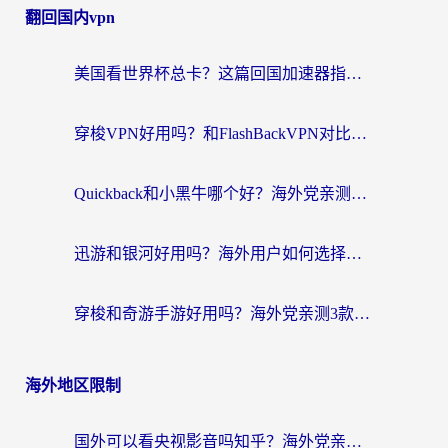
翻回国内vpn
美国看世界杯总卡？这篇回国加速器指南帮你无缝刷国内资源（附苹果手机VPN设置步骤）
穿梭VPN好用吗？和FlashBackVPN对比哪个回国效果更好？
Quickback和小黑牛哪个好？海外党亲测指南，选对回国加速器秒回国内
迅游和银河好用吗？海外用户如何选择回国加速器实现无缝访问国内资源
穿梭和奇游手游好用吗？海外党亲测3款回国加速器，附蜜蜂加速器七天试用攻略
海外地区限制
国外可以看央视影音吗知乎？海外党亲测有效的回国加速方案