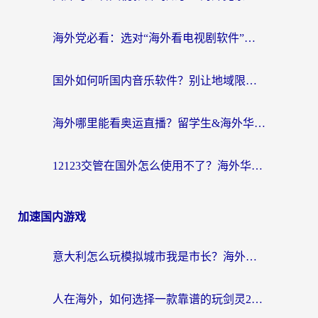
海外党必看：选对“海外看电视剧软件”，再也不用愁国内剧刷不了
国外如何听国内音乐软件？别让地域限制，断了你的中文歌单
海外哪里能看奥运直播？留学生&海外华人必看的体育赛事观赛终极指南
12123交管在国外怎么使用不了？海外华人必看的无缝访问国内资源指南
加速国内游戏
意大利怎么玩模拟城市我是市长？海外党国服游戏加速终极攻略（附三国3量子特攻解决办法）
人在海外，如何选择一款靠谱的玩剑灵2加速器？