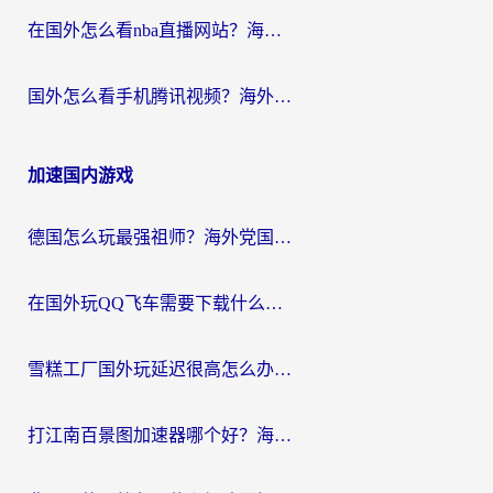
在国外怎么看nba直播网站？海外党专属体育观赛指南，告别地区限制！
国外怎么看手机腾讯视频？海外党亲测有效的追剧加速器选择指南
加速国内游戏
德国怎么玩最强祖师？海外党国服游戏加速器选择全攻略（附宝可梦Online实测）
在国外玩QQ飞车需要下载什么加速器呢？海外党亲测有效的国服游戏加速指南
雪糕工厂国外玩延迟很高怎么办？海外玩家国服游戏加速终极攻略（附实测推荐）
打江南百景图加速器哪个好？海外党踩坑N次后，终于找到不卡的秘诀