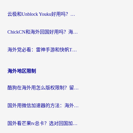
云极和Unblock Youku好用吗？海外党亲测+2026回国加速器避坑指南
ChickCN和海外回国好用吗？海外党2026亲测：从手游到影音，选对加速器的3个关键
海外党必看：雷神手游和快帆TV版好用吗？3步选对回国加速器不踩坑
海外地区限制
酷狗在海外用怎么版权限制？留学生亲测：3步解决听国内音乐难题
国外用微信加速器的方法：海外党无缝连接国内生活的实用指南
国外看芒果tv总卡？选对回国加速器，轻松追《浪姐》不费劲