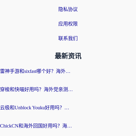
隐私协议
应用权限
联系我们
最新资讯
雷神手游和sixfast哪个好？海外党亲测3款回国加速器，教你选对不踩坑
穿梭和快喵好用吗？海外党亲测：小众加速器对比+番茄加速器深度体验
云极和Unblock Youku好用吗？海外党亲测+2026回国加速器避坑指南
ChickCN和海外回国好用吗？海外党2026亲测：从手游到影音，选对加速器的3个关键