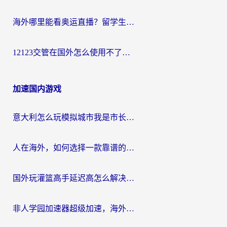
海外哪里能看奥运直播？留学生&海外华人必看的体育赛事观赛终极指南
12123交管在国外怎么使用不了？海外华人必看的无缝访问国内资源指南
加速国内游戏
意大利怎么玩模拟城市我是市长？海外党国服游戏加速终极攻略（附三国3量子特攻解决办法）
人在海外，如何选择一款靠谱的玩剑灵2加速器？
国外玩灌篮高手延迟高怎么解决？海外玩家国服游戏加速终极指南
非人学园加速器超级加速，海外玩家重返国服的通行证