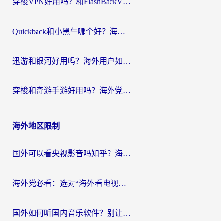
穿梭VPN好用吗？和FlashBackVPN对比哪个回国效果更好？
Quickback和小黑牛哪个好？海外党亲测指南，选对回国加速器秒回国内
迅游和银河好用吗？海外用户如何选择回国加速器实现无缝访问国内资源
穿梭和奇游手游好用吗？海外党亲测3款回国加速器，附蜜蜂加速器七天试用攻略
海外地区限制
国外可以看央视影音吗知乎？海外党亲测有效的回国加速方案
海外党必看：选对“海外看电视剧软件”，再也不用愁国内剧刷不了
国外如何听国内音乐软件？别让地域限制，断了你的中文歌单