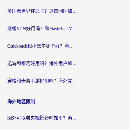
航
美国看世界杯总卡？这篇回国加速器指南帮你无缝刷国内资源（附苹果手机VPN设置步骤）
穿梭VPN好用吗？和FlashBackVPN对比哪个回国效果更好？
Quickback和小黑牛哪个好？海外党亲测指南，选对回国加速器秒回国内
迅游和银河好用吗？海外用户如何选择回国加速器实现无缝访问国内资源
穿梭和奇游手游好用吗？海外党亲测3款回国加速器，附蜜蜂加速器七天试用攻略
海外地区限制
国外可以看央视影音吗知乎？海外党亲测有效的回国加速方案