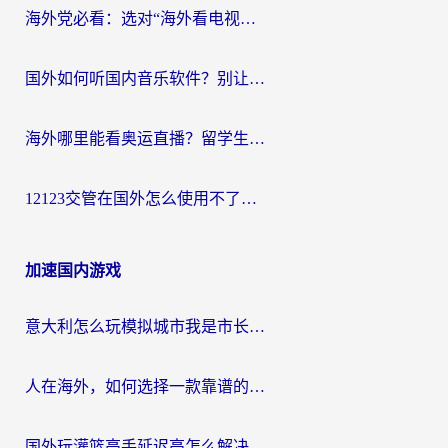
海外党必看：选对“海外看电视剧软件”，再也不用愁国内剧刷不了
国外如何听国内音乐软件？别让地域限制，断了你的中文歌单
海外哪里能看奥运直播？留学生&海外华人必看的体育赛事观赛终极指南
12123交管在国外怎么使用不了？海外华人必看的无缝访问国内资源指南
加速国内游戏
意大利怎么玩模拟城市我是市长？海外党国服游戏加速终极攻略（附三国3量子特攻解决办法）
人在海外，如何选择一款靠谱的玩剑灵2加速器？
国外玩灌篮高手延迟高怎么解决？海外玩家国服游戏加速终极指南