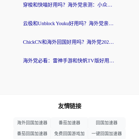
穿梭和快喵好用吗？海外党亲测：小众加速器对比+番茄加速器深度体验
云极和Unblock Youku好用吗？海外党亲测+2026回国加速器避坑指南
ChickCN和海外回国好用吗？海外党2026亲测：从手游到影音，选对加速器的3个关键
海外党必看：雷神手游和快帆TV版好用吗？3步选对回国加速器不踩坑
友情链接
海外回国加速器
番茄加速器
回国加速器
番茄回国加速器
免费回国游戏加
一键回国加速器