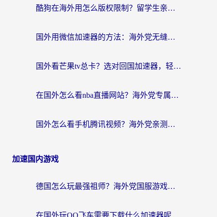
酷狗在海外用怎么版权限制？留学生亲测：3步解决听国内音乐难题
国外用微信加速器的方法：海外党无缝连接国内生活的实用指南
国外看芒果tv总卡？选对回国加速器，轻松追《浪姐》不费劲
在国外怎么看nba直播网站？海外党专属体育观赛指南，告别地区限制！
国外怎么看手机腾讯视频？海外党亲测有效的追剧加速器选择指南
加速国内游戏
德国怎么玩最强祖师？海外党国服游戏加速器选择全攻略（附宝可梦Online实测）
在国外玩QQ飞车需要下载什么加速器呢？海外党亲测有效的国服游戏加速指南