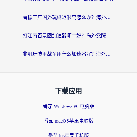
雪糕工厂国外玩延迟很高怎么办？海外玩家国服游戏加速终极攻略（附实测推荐）
打江南百景图加速器哪个好？海外党踩坑N次后，终于找到不卡的秘诀
非洲玩装甲战争用什么加速器好？海外党亲测有效的国服游戏加速方案
下载应用
番茄 Windows PC电脑版
番茄 macOS苹果电脑版
番茄 ios苹果手机版