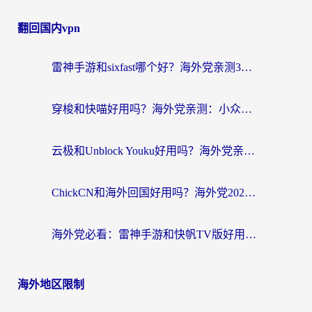
翻回国内vpn
雷神手游和sixfast哪个好？海外党亲测3款回国加速器，教你选对不踩坑
穿梭和快喵好用吗？海外党亲测：小众加速器对比+番茄加速器深度体验
云极和Unblock Youku好用吗？海外党亲测+2026回国加速器避坑指南
ChickCN和海外回国好用吗？海外党2026亲测：从手游到影音，选对加速器的3个关键
海外党必看：雷神手游和快帆TV版好用吗？3步选对回国加速器不踩坑
海外地区限制