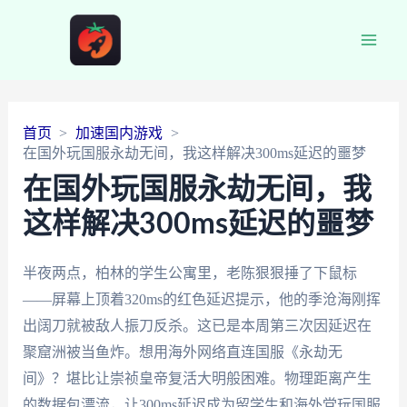
Main
Men
首页
加速国内游戏
在国外玩国服永劫无间，我这样解决300ms延迟的噩梦
在国外玩国服永劫无间，我
这样解决300ms延迟的噩梦
半夜两点，柏林的学生公寓里，老陈狠狠捶了下鼠标
——屏幕上顶着320ms的红色延迟提示，他的季沧海刚挥
出阔刀就被敌人振刀反杀。这已是本周第三次因延迟在
聚窟洲被当鱼炸。想用海外网络直连国服《永劫无
间》？堪比让崇祯皇帝复活大明般困难。物理距离产生
的数据包漂流，让300ms延迟成为留学生和海外党玩国服