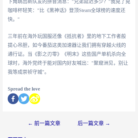
下角跳出新队友的拼音消息："兄弟延迟多少？"我晃了晃
咖啡杯轻笑："比《黑神话》登顶Steam全球榜的速度还
快。"
三年前在海外玩国服还像《抵抗者》里的地下工作者般
提心吊胆，如今番茄这类加速器让我们拥有穿越火线的
通行证。当《影之刃零》《明末》这些国产单机杀向全
球时，海外党终于能对国内好友喊出："聚窟洲见，别让
我等成崇祯守城"。
Spread the love
←
前一篇文章
后一篇文章
→