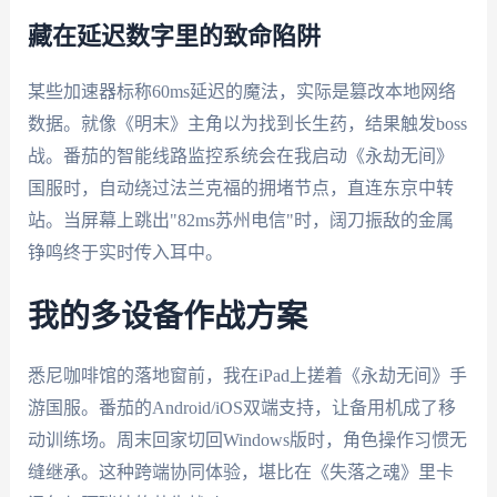
藏在延迟数字里的致命陷阱
某些加速器标称60ms延迟的魔法，实际是篡改本地网络
数据。就像《明末》主角以为找到长生药，结果触发boss
战。番茄的智能线路监控系统会在我启动《永劫无间》
国服时，自动绕过法兰克福的拥堵节点，直连东京中转
站。当屏幕上跳出"82ms苏州电信"时，阔刀振敌的金属
铮鸣终于实时传入耳中。
我的多设备作战方案
悉尼咖啡馆的落地窗前，我在iPad上搓着《永劫无间》手
游国服。番茄的Android/iOS双端支持，让备用机成了移
动训练场。周末回家切回Windows版时，角色操作习惯无
缝继承。这种跨端协同体验，堪比在《失落之魂》里卡