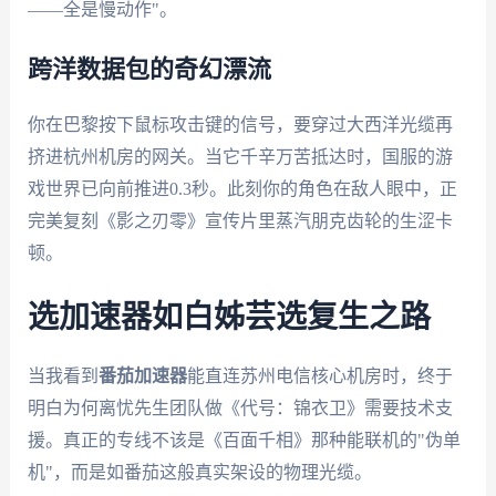
——全是慢动作"。
跨洋数据包的奇幻漂流
你在巴黎按下鼠标攻击键的信号，要穿过大西洋光缆再
挤进杭州机房的网关。当它千辛万苦抵达时，国服的游
戏世界已向前推进0.3秒。此刻你的角色在敌人眼中，正
完美复刻《影之刃零》宣传片里蒸汽朋克齿轮的生涩卡
顿。
选加速器如白姊芸选复生之路
当我看到
番茄加速器
能直连苏州电信核心机房时，终于
明白为何离忧先生团队做《代号：锦衣卫》需要技术支
援。真正的专线不该是《百面千相》那种能联机的"伪单
机"，而是如番茄这般真实架设的物理光缆。