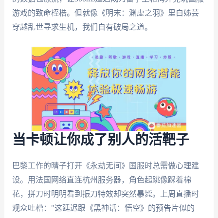
游戏的致命桎梏。但就像《明末：渊虚之羽》里白姊芸
穿越乱世寻求生机，我们自有破局之道。
当卡顿让你成了别人的活靶子
巴黎工作的晴子打开《永劫无间》国服时总需做心理建
设。用法国网络直连杭州服务器，角色起跳像踩着棉
花，拼刀时明明看到振刀特效却突然暴毙。上周直播时
观众吐槽："这延迟跟《黑神话：悟空》的预告片似的