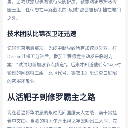
里，游戏数据包裹着银行级防护层。就像刘承恩护送传
国玉玺，任何想在半路截杀的"反贼"都会被秘钥挡在城门
之外。
技术团队比锦衣卫还迅速
记得东京地震那次，光缆中断导致所有加速器失效。在
Discord吐槽五分钟后，番茄工程师竟主动发来临时方
案："试试切新加坡节点绕道"。后来才知道他们有24小时
轮班的网络特工组，比《代号：锦衣卫》里追查白庭昭
的密探还敬业。
从活靶子到修罗霸主之路
现在看温哥华凌晨的永劫无间国服天人之战，前十常挂
着中文ID。当我的特木尔开出风之牢笼瞬困三人时，左