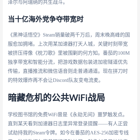
泽尔与阿瑞纳的共生战斗。
当十亿海外党争夺带宽时
《黑神话悟空》Steam销量破两千万后，周末晚高峰的国
服愈加拥堵。上次用某加速器打天人城，关键时刻带宽
被挤压得像《枕刀歌》里被围剿的何方知。番茄的100M
独享带宽和智能分流，把游戏数据包装进加密隧道优先
传输，直播推流和微信语音则走普通通道。现在拼刀时
的特效爆炸再不会让Discord队友变电流麦。
暗藏危机的公共WiFi战局
学校图书馆的免费WiFi曾是《永劫无间》噩梦触发点。
直到某天看到加速器日志里异常登录提醒——有人正尝
试劫持我的Steam令牌。如今在番茄的AES-256加密专线