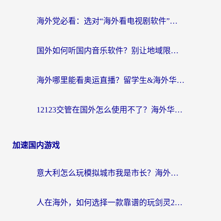
海外党必看：选对“海外看电视剧软件”，再也不用愁国内剧刷不了
国外如何听国内音乐软件？别让地域限制，断了你的中文歌单
海外哪里能看奥运直播？留学生&海外华人必看的体育赛事观赛终极指南
12123交管在国外怎么使用不了？海外华人必看的无缝访问国内资源指南
加速国内游戏
意大利怎么玩模拟城市我是市长？海外党国服游戏加速终极攻略（附三国3量子特攻解决办法）
人在海外，如何选择一款靠谱的玩剑灵2加速器？