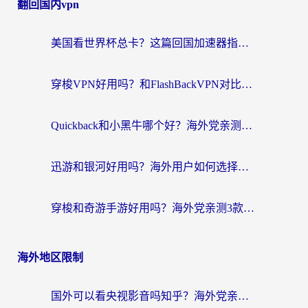
翻回国内vpn
美国看世界杯总卡？这篇回国加速器指南帮你无缝刷国内资源（附苹果手机VPN设置步骤）
穿梭VPN好用吗？和FlashBackVPN对比哪个回国效果更好？
Quickback和小黑牛哪个好？海外党亲测指南，选对回国加速器秒回国内
迅游和银河好用吗？海外用户如何选择回国加速器实现无缝访问国内资源
穿梭和奇游手游好用吗？海外党亲测3款回国加速器，附蜜蜂加速器七天试用攻略
海外地区限制
国外可以看央视影音吗知乎？海外党亲测有效的回国加速方案