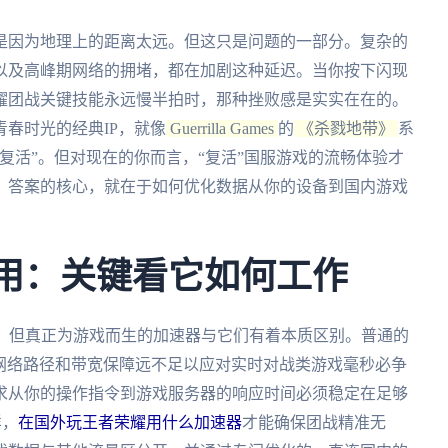
是因为地理上的距离太远。但这只是问题的一部分。复杂的
以及高峰期网络的拥堵，都在加剧这种延迟。当你按下闪现
耀团战关键技能永远慢半拍时，那种挫败感是实实在在的。
春时光的经典IP，就像
Guerrilla Games
的
《杀戮地带》
系
复活”。但对现在的你而言，“复活”国服游戏的流畅体验才
？答案的核心，就在于如何优化数据从你的设备到国内游戏
管用：关键看它如何工作
穷，但真正为游戏而生的加速器与它们有着本质区别。普通的
其网络路径和带宽保障远不足以应对实时对战类游戏毫秒必争
要求从你的操作指令到游戏服务器的响应时间必须稳定在足够
样，
在国外玩王者荣耀用什么加速器
才能确保团战精准无