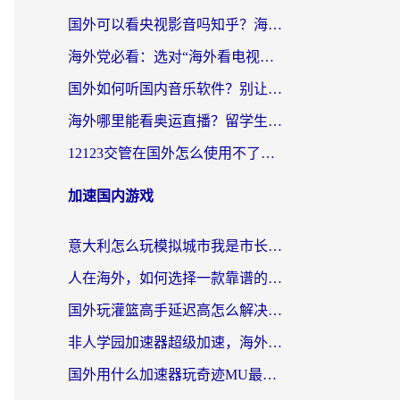
国外可以看央视影音吗知乎？海外党亲测有效的回国加速方案
海外党必看：选对“海外看电视剧软件”，再也不用愁国内剧刷不了
国外如何听国内音乐软件？别让地域限制，断了你的中文歌单
海外哪里能看奥运直播？留学生&海外华人必看的体育赛事观赛终极指南
12123交管在国外怎么使用不了？海外华人必看的无缝访问国内资源指南
加速国内游戏
意大利怎么玩模拟城市我是市长？海外党国服游戏加速终极攻略（附三国3量子特攻解决办法）
人在海外，如何选择一款靠谱的玩剑灵2加速器？
国外玩灌篮高手延迟高怎么解决？海外玩家国服游戏加速终极指南
非人学园加速器超级加速，海外玩家重返国服的通行证
国外用什么加速器玩奇迹MU最好？2026海外玩家国服游戏加速全攻略