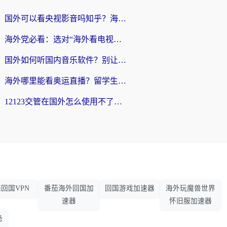
国外可以看央视影音吗知乎？海外党亲测有效的回国加速方案
海外党必看：选对“海外看电视剧软件”，再也不用愁国内剧刷不了
国外如何听国内音乐软件？别让地域限制，断了你的中文歌单
海外哪里能看奥运直播？留学生&海外华人必看的体育赛事观赛终极指南
12123交管在国外怎么使用不了？海外华人必看的无缝访问国内资源指南
回国VPN
番茄海外回国加
回国游戏加速器
海外玩魔兽世界
速器
怀旧服加速器
恐