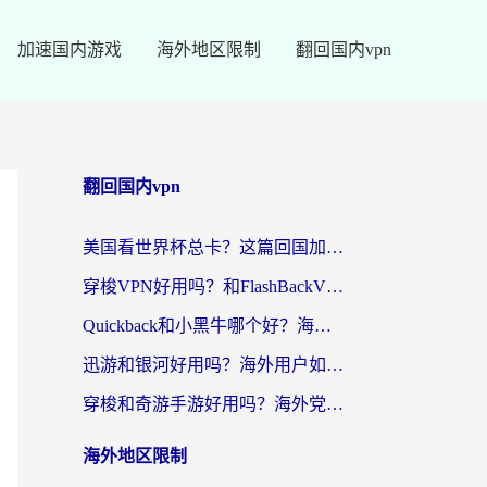
加速国内游戏
海外地区限制
翻回国内vpn
翻回国内vpn
美国看世界杯总卡？这篇回国加速器指南帮你无缝刷国内资源（附苹果手机VPN设置步骤）
穿梭VPN好用吗？和FlashBackVPN对比哪个回国效果更好？
Quickback和小黑牛哪个好？海外党亲测指南，选对回国加速器秒回国内
迅游和银河好用吗？海外用户如何选择回国加速器实现无缝访问国内资源
穿梭和奇游手游好用吗？海外党亲测3款回国加速器，附蜜蜂加速器七天试用攻略
海外地区限制