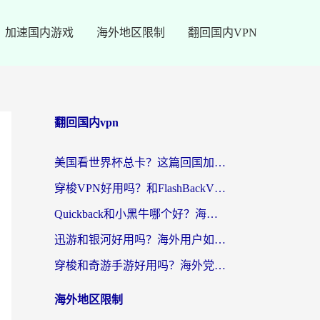
加速国内游戏
海外地区限制
翻回国内VPN
翻回国内vpn
美国看世界杯总卡？这篇回国加速器指南帮你无缝刷国内资源（附苹果手机VPN设置步骤）
穿梭VPN好用吗？和FlashBackVPN对比哪个回国效果更好？
Quickback和小黑牛哪个好？海外党亲测指南，选对回国加速器秒回国内
迅游和银河好用吗？海外用户如何选择回国加速器实现无缝访问国内资源
穿梭和奇游手游好用吗？海外党亲测3款回国加速器，附蜜蜂加速器七天试用攻略
海外地区限制