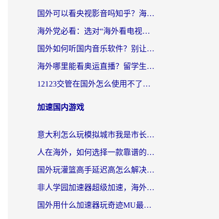
国外可以看央视影音吗知乎？海外党亲测有效的回国加速方案
海外党必看：选对“海外看电视剧软件”，再也不用愁国内剧刷不了
国外如何听国内音乐软件？别让地域限制，断了你的中文歌单
海外哪里能看奥运直播？留学生&海外华人必看的体育赛事观赛终极指南
12123交管在国外怎么使用不了？海外华人必看的无缝访问国内资源指南
加速国内游戏
意大利怎么玩模拟城市我是市长？海外党国服游戏加速终极攻略（附三国3量子特攻解决办法）
人在海外，如何选择一款靠谱的玩剑灵2加速器？
国外玩灌篮高手延迟高怎么解决？海外玩家国服游戏加速终极指南
非人学园加速器超级加速，海外玩家重返国服的通行证
国外用什么加速器玩奇迹MU最好？2026海外玩家国服游戏加速全攻略