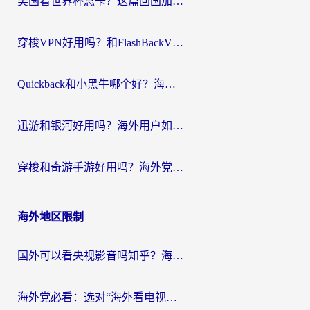
美国看世界杯总卡？这篇回国加速器指南帮你无缝刷国内资源（附苹果手机VPN设置步骤）
穿梭VPN好用吗？和FlashBackVPN对比哪个回国效果更好？
Quickback和小黑牛哪个好？海外党亲测指南，选对回国加速器秒回国内
迅游和银河好用吗？海外用户如何选择回国加速器实现无缝访问国内资源
穿梭和奇游手游好用吗？海外党亲测3款回国加速器，附蜜蜂加速器七天试用攻略
海外地区限制
国外可以看央视影音吗知乎？海外党亲测有效的回国加速方案
海外党必看：选对“海外看电视剧软件”，再也不用愁国内剧刷不了