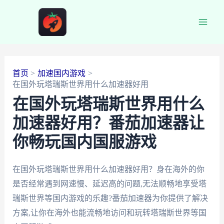
跳
至
Main
内
容
Men
首页
加速国内游戏
在国外玩塔瑞斯世界用什么加速器好用
在国外玩塔瑞斯世界用什么
加速器好用？番茄加速器让
你畅玩国内国服游戏
在国外玩塔瑞斯世界用什么加速器好用？身在海外的你
是否经常遇到网速慢、延迟高的问题,无法顺畅地享受塔
瑞斯世界等国内游戏的乐趣?番茄加速器为你提供了解决
方案,让你在海外也能流畅地访问和玩转塔瑞斯世界等国