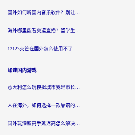
国外如何听国内音乐软件？别让地域限制，断了你的中文歌单
海外哪里能看奥运直播？留学生&海外华人必看的体育赛事观赛终极指南
12123交管在国外怎么使用不了？海外华人必看的无缝访问国内资源指南
加速国内游戏
意大利怎么玩模拟城市我是市长？海外党国服游戏加速终极攻略（附三国3量子特攻解决办法）
人在海外，如何选择一款靠谱的玩剑灵2加速器？
国外玩灌篮高手延迟高怎么解决？海外玩家国服游戏加速终极指南