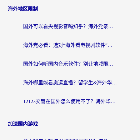
海外地区限制
国外可以看央视影音吗知乎？海外党亲测有效的回国加速方案
海外党必看：选对“海外看电视剧软件”，再也不用愁国内剧刷不了
国外如何听国内音乐软件？别让地域限制，断了你的中文歌单
海外哪里能看奥运直播？留学生&海外华人必看的体育赛事观赛终极指南
12123交管在国外怎么使用不了？海外华人必看的无缝访问国内资源指南
加速国内游戏