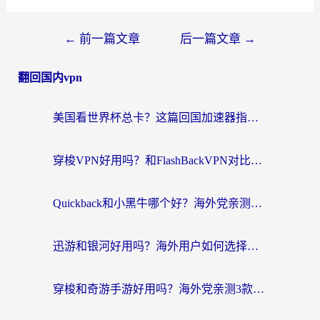
←
前一篇文章
后一篇文章
→
翻回国内vpn
美国看世界杯总卡？这篇回国加速器指南帮你无缝刷国内资源（附苹果手机VPN设置步骤）
穿梭VPN好用吗？和FlashBackVPN对比哪个回国效果更好？
Quickback和小黑牛哪个好？海外党亲测指南，选对回国加速器秒回国内
迅游和银河好用吗？海外用户如何选择回国加速器实现无缝访问国内资源
穿梭和奇游手游好用吗？海外党亲测3款回国加速器，附蜜蜂加速器七天试用攻略