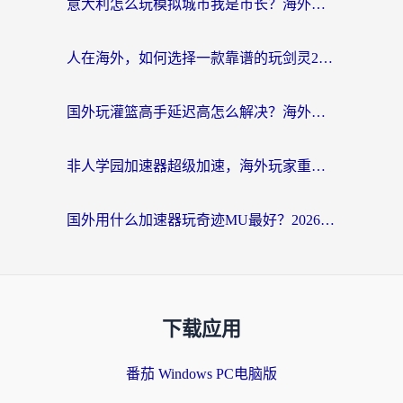
意大利怎么玩模拟城市我是市长？海外党国服游戏加速终极攻略（附三国3量子特攻解决办法）
人在海外，如何选择一款靠谱的玩剑灵2加速器？
国外玩灌篮高手延迟高怎么解决？海外玩家国服游戏加速终极指南
非人学园加速器超级加速，海外玩家重返国服的通行证
国外用什么加速器玩奇迹MU最好？2026海外玩家国服游戏加速全攻略
下载应用
番茄 Windows PC电脑版