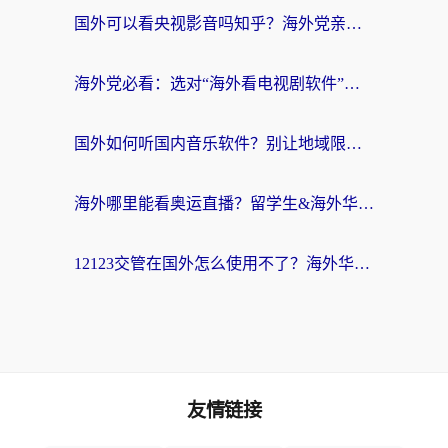
国外可以看央视影音吗知乎？海外党亲测有效的回国加速方案
海外党必看：选对“海外看电视剧软件”，再也不用愁国内剧刷不了
国外如何听国内音乐软件？别让地域限制，断了你的中文歌单
海外哪里能看奥运直播？留学生&海外华人必看的体育赛事观赛终极指南
12123交管在国外怎么使用不了？海外华人必看的无缝访问国内资源指南
友情链接