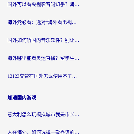
国外可以看央视影音吗知乎？海外党亲测有效的回国加速方案
海外党必看：选对“海外看电视剧软件”，再也不用愁国内剧刷不了
国外如何听国内音乐软件？别让地域限制，断了你的中文歌单
海外哪里能看奥运直播？留学生&海外华人必看的体育赛事观赛终极指南
12123交管在国外怎么使用不了？海外华人必看的无缝访问国内资源指南
加速国内游戏
意大利怎么玩模拟城市我是市长？海外党国服游戏加速终极攻略（附三国3量子特攻解决办法）
人在海外，如何选择一款靠谱的玩剑灵2加速器？