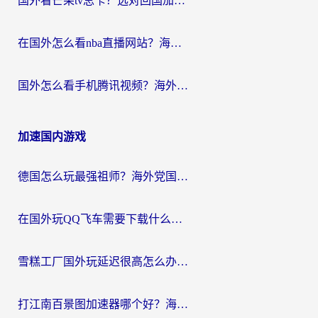
国外看芒果tv总卡？选对回国加速器，轻松追《浪姐》不费劲
在国外怎么看nba直播网站？海外党专属体育观赛指南，告别地区限制！
国外怎么看手机腾讯视频？海外党亲测有效的追剧加速器选择指南
加速国内游戏
德国怎么玩最强祖师？海外党国服游戏加速器选择全攻略（附宝可梦Online实测）
在国外玩QQ飞车需要下载什么加速器呢？海外党亲测有效的国服游戏加速指南
雪糕工厂国外玩延迟很高怎么办？海外玩家国服游戏加速终极攻略（附实测推荐）
打江南百景图加速器哪个好？海外党踩坑N次后，终于找到不卡的秘诀