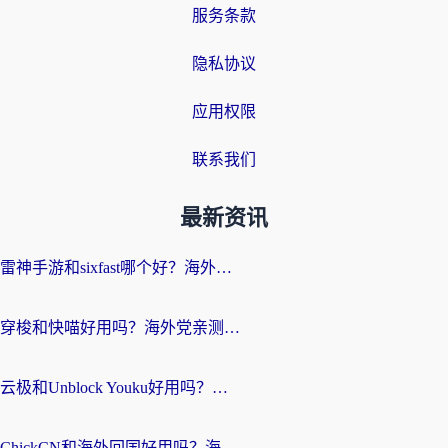
服务条款
隐私协议
应用权限
联系我们
最新资讯
雷神手游和sixfast哪个好？海外党亲测3款回国加速器，教你选对不踩坑
穿梭和快喵好用吗？海外党亲测：小众加速器对比+番茄加速器深度体验
云极和Unblock Youku好用吗？海外党亲测+2026回国加速器避坑指南
ChickCN和海外回国好用吗？海外党2026亲测：从手游到影音，选对加速器的3个关键