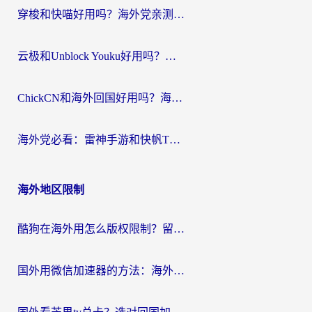
穿梭和快喵好用吗？海外党亲测：小众加速器对比+番茄加速器深度体验
云极和Unblock Youku好用吗？海外党亲测+2026回国加速器避坑指南
ChickCN和海外回国好用吗？海外党2026亲测：从手游到影音，选对加速器的3个关键
海外党必看：雷神手游和快帆TV版好用吗？3步选对回国加速器不踩坑
海外地区限制
酷狗在海外用怎么版权限制？留学生亲测：3步解决听国内音乐难题
国外用微信加速器的方法：海外党无缝连接国内生活的实用指南