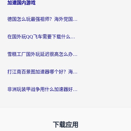
加速国内游戏
德国怎么玩最强祖师？海外党国服游戏加速器选择全攻略（附宝可梦Online实测）
在国外玩QQ飞车需要下载什么加速器呢？海外党亲测有效的国服游戏加速指南
雪糕工厂国外玩延迟很高怎么办？海外玩家国服游戏加速终极攻略（附实测推荐）
打江南百景图加速器哪个好？海外党踩坑N次后，终于找到不卡的秘诀
非洲玩装甲战争用什么加速器好？海外党亲测有效的国服游戏加速方案
下载应用