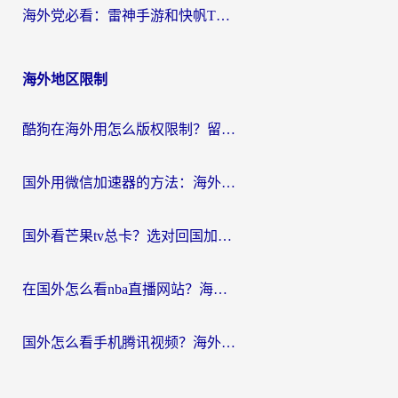
海外党必看：雷神手游和快帆TV版好用吗？3步选对回国加速器不踩坑
海外地区限制
酷狗在海外用怎么版权限制？留学生亲测：3步解决听国内音乐难题
国外用微信加速器的方法：海外党无缝连接国内生活的实用指南
国外看芒果tv总卡？选对回国加速器，轻松追《浪姐》不费劲
在国外怎么看nba直播网站？海外党专属体育观赛指南，告别地区限制！
国外怎么看手机腾讯视频？海外党亲测有效的追剧加速器选择指南