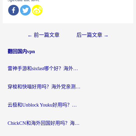
文
←
前一篇文章
后一篇文章
→
章
翻回国内vpn
导
航
雷神手游和sixfast哪个好？海外党亲测3款回国加速器，教你选对不踩坑
穿梭和快喵好用吗？海外党亲测：小众加速器对比+番茄加速器深度体验
云极和Unblock Youku好用吗？海外党亲测+2026回国加速器避坑指南
ChickCN和海外回国好用吗？海外党2026亲测：从手游到影音，选对加速器的3个关键