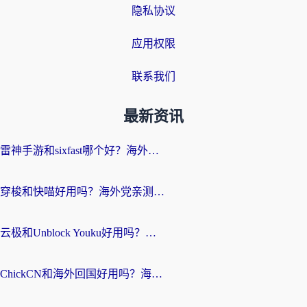
隐私协议
应用权限
联系我们
最新资讯
雷神手游和sixfast哪个好？海外党亲测3款回国加速器，教你选对不踩坑
穿梭和快喵好用吗？海外党亲测：小众加速器对比+番茄加速器深度体验
云极和Unblock Youku好用吗？海外党亲测+2026回国加速器避坑指南
ChickCN和海外回国好用吗？海外党2026亲测：从手游到影音，选对加速器的3个关键