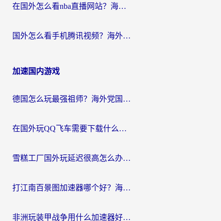
在国外怎么看nba直播网站？海外党专属体育观赛指南，告别地区限制！
国外怎么看手机腾讯视频？海外党亲测有效的追剧加速器选择指南
加速国内游戏
德国怎么玩最强祖师？海外党国服游戏加速器选择全攻略（附宝可梦Online实测）
在国外玩QQ飞车需要下载什么加速器呢？海外党亲测有效的国服游戏加速指南
雪糕工厂国外玩延迟很高怎么办？海外玩家国服游戏加速终极攻略（附实测推荐）
打江南百景图加速器哪个好？海外党踩坑N次后，终于找到不卡的秘诀
非洲玩装甲战争用什么加速器好？海外党亲测有效的国服游戏加速方案