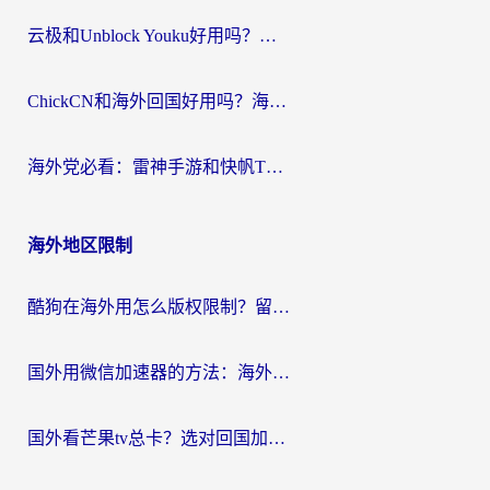
云极和Unblock Youku好用吗？海外党亲测+2026回国加速器避坑指南
ChickCN和海外回国好用吗？海外党2026亲测：从手游到影音，选对加速器的3个关键
海外党必看：雷神手游和快帆TV版好用吗？3步选对回国加速器不踩坑
海外地区限制
酷狗在海外用怎么版权限制？留学生亲测：3步解决听国内音乐难题
国外用微信加速器的方法：海外党无缝连接国内生活的实用指南
国外看芒果tv总卡？选对回国加速器，轻松追《浪姐》不费劲