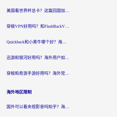
航
美国看世界杯总卡？这篇回国加速器指南帮你无缝刷国内资源（附苹果手机VPN设置步骤）
穿梭VPN好用吗？和FlashBackVPN对比哪个回国效果更好？
Quickback和小黑牛哪个好？海外党亲测指南，选对回国加速器秒回国内
迅游和银河好用吗？海外用户如何选择回国加速器实现无缝访问国内资源
穿梭和奇游手游好用吗？海外党亲测3款回国加速器，附蜜蜂加速器七天试用攻略
海外地区限制
国外可以看央视影音吗知乎？海外党亲测有效的回国加速方案