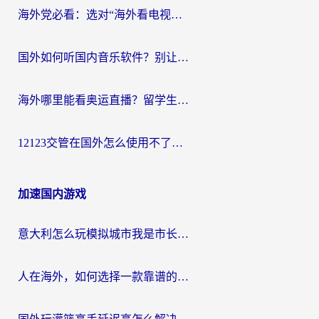
海外党必看：选对“海外看电视剧软件”，再也不用愁国内剧刷不了
国外如何听国内音乐软件？别让地域限制，断了你的中文歌单
海外哪里能看奥运直播？留学生&海外华人必看的体育赛事观赛终极指南
12123交管在国外怎么使用不了？海外华人必看的无缝访问国内资源指南
加速国内游戏
意大利怎么玩模拟城市我是市长？海外党国服游戏加速终极攻略（附三国3量子特攻解决办法）
人在海外，如何选择一款靠谱的玩剑灵2加速器？