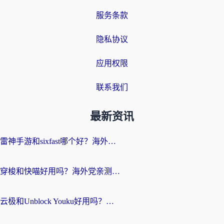
服务条款
隐私协议
应用权限
联系我们
最新资讯
雷神手游和sixfast哪个好？海外党亲测3款回国加速器，教你选对不踩坑
穿梭和快喵好用吗？海外党亲测：小众加速器对比+番茄加速器深度体验
云极和Unblock Youku好用吗？海外党亲测+2026回国加速器避坑指南