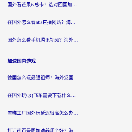
国外看芒果tv总卡？选对回国加速器，轻松追《浪姐》不费劲
在国外怎么看nba直播网站？海外党专属体育观赛指南，告别地区限制！
国外怎么看手机腾讯视频？海外党亲测有效的追剧加速器选择指南
加速国内游戏
德国怎么玩最强祖师？海外党国服游戏加速器选择全攻略（附宝可梦Online实测）
在国外玩QQ飞车需要下载什么加速器呢？海外党亲测有效的国服游戏加速指南
雪糕工厂国外玩延迟很高怎么办？海外玩家国服游戏加速终极攻略（附实测推荐）
打江南百景图加速器哪个好？海外党踩坑N次后，终于找到不卡的秘诀