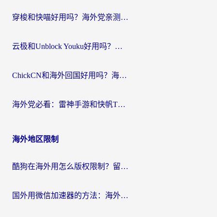
穿梭和快喵好用吗？海外党亲测：小众加速器对比+番茄加速器深度体验
云极和Unblock Youku好用吗？海外党亲测+2026回国加速器避坑指南
ChickCN和海外回国好用吗？海外党2026亲测：从手游到影音，选对加速器的3个关键
海外党必看：雷神手游和快帆TV版好用吗？3步选对回国加速器不踩坑
海外地区限制
酷狗在海外用怎么版权限制？留学生亲测：3步解决听国内音乐难题
国外用微信加速器的方法：海外党无缝连接国内生活的实用指南