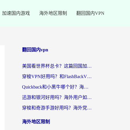
加速国内游戏
海外地区限制
翻回国内VPN
翻回国内vpn
美国看世界杯总卡？这篇回国加速器指南帮你无缝刷国内资源（附苹果手机VPN设置步骤）
穿梭VPN好用吗？和FlashBackVPN对比哪个回国效果更好？
Quickback和小黑牛哪个好？海外党亲测指南，选对回国加速器秒回国内
迅游和银河好用吗？海外用户如何选择回国加速器实现无缝访问国内资源
穿梭和奇游手游好用吗？海外党亲测3款回国加速器，附蜜蜂加速器七天试用攻略
海外地区限制