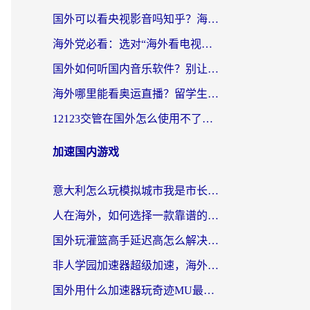
国外可以看央视影音吗知乎？海外党亲测有效的回国加速方案
海外党必看：选对“海外看电视剧软件”，再也不用愁国内剧刷不了
国外如何听国内音乐软件？别让地域限制，断了你的中文歌单
海外哪里能看奥运直播？留学生&海外华人必看的体育赛事观赛终极指南
12123交管在国外怎么使用不了？海外华人必看的无缝访问国内资源指南
加速国内游戏
意大利怎么玩模拟城市我是市长？海外党国服游戏加速终极攻略（附三国3量子特攻解决办法）
人在海外，如何选择一款靠谱的玩剑灵2加速器？
国外玩灌篮高手延迟高怎么解决？海外玩家国服游戏加速终极指南
非人学园加速器超级加速，海外玩家重返国服的通行证
国外用什么加速器玩奇迹MU最好？2026海外玩家国服游戏加速全攻略