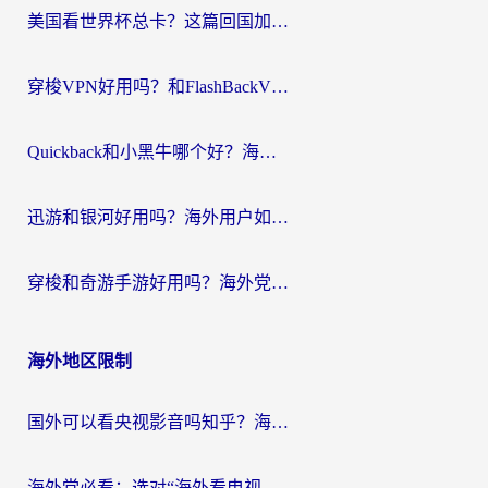
美国看世界杯总卡？这篇回国加速器指南帮你无缝刷国内资源（附苹果手机VPN设置步骤）
穿梭VPN好用吗？和FlashBackVPN对比哪个回国效果更好？
Quickback和小黑牛哪个好？海外党亲测指南，选对回国加速器秒回国内
迅游和银河好用吗？海外用户如何选择回国加速器实现无缝访问国内资源
穿梭和奇游手游好用吗？海外党亲测3款回国加速器，附蜜蜂加速器七天试用攻略
海外地区限制
国外可以看央视影音吗知乎？海外党亲测有效的回国加速方案
海外党必看：选对“海外看电视剧软件”，再也不用愁国内剧刷不了