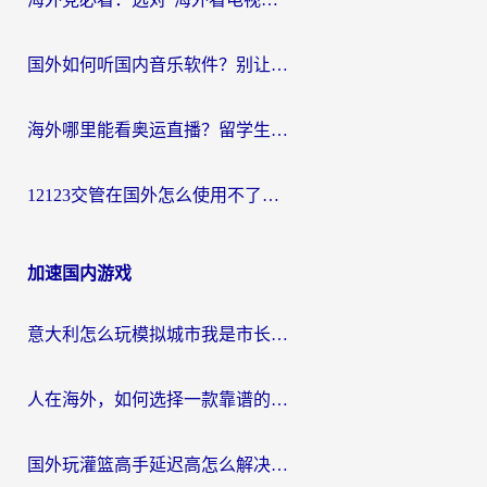
国外如何听国内音乐软件？别让地域限制，断了你的中文歌单
海外哪里能看奥运直播？留学生&海外华人必看的体育赛事观赛终极指南
12123交管在国外怎么使用不了？海外华人必看的无缝访问国内资源指南
加速国内游戏
意大利怎么玩模拟城市我是市长？海外党国服游戏加速终极攻略（附三国3量子特攻解决办法）
人在海外，如何选择一款靠谱的玩剑灵2加速器？
国外玩灌篮高手延迟高怎么解决？海外玩家国服游戏加速终极指南