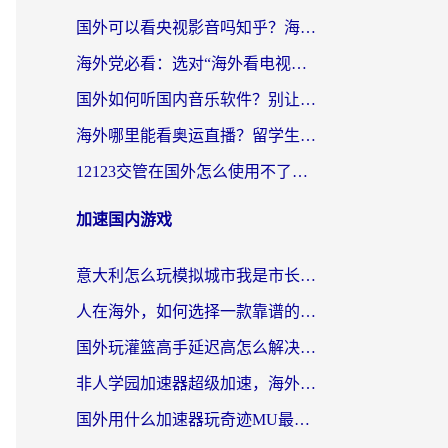
国外可以看央视影音吗知乎？海外党亲测有效的回国加速方案
海外党必看：选对“海外看电视剧软件”，再也不用愁国内剧刷不了
国外如何听国内音乐软件？别让地域限制，断了你的中文歌单
海外哪里能看奥运直播？留学生&海外华人必看的体育赛事观赛终极指南
12123交管在国外怎么使用不了？海外华人必看的无缝访问国内资源指南
加速国内游戏
意大利怎么玩模拟城市我是市长？海外党国服游戏加速终极攻略（附三国3量子特攻解决办法）
人在海外，如何选择一款靠谱的玩剑灵2加速器？
国外玩灌篮高手延迟高怎么解决？海外玩家国服游戏加速终极指南
非人学园加速器超级加速，海外玩家重返国服的通行证
国外用什么加速器玩奇迹MU最好？2026海外玩家国服游戏加速全攻略