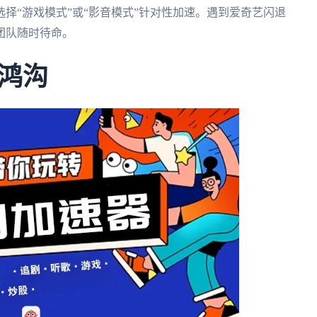
择“游戏模式”或“影音模式”针对性加速。遇到爱奇艺闪退
团队随时待命。
鸿沟