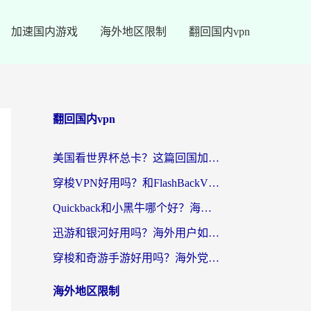
加速国内游戏
海外地区限制
翻回国内vpn
翻回国内vpn
美国看世界杯总卡？这篇回国加速器指南帮你无缝刷国内资源（附苹果手机VPN设置步骤）
穿梭VPN好用吗？和FlashBackVPN对比哪个回国效果更好？
Quickback和小黑牛哪个好？海外党亲测指南，选对回国加速器秒回国内
迅游和银河好用吗？海外用户如何选择回国加速器实现无缝访问国内资源
穿梭和奇游手游好用吗？海外党亲测3款回国加速器，附蜜蜂加速器七天试用攻略
海外地区限制