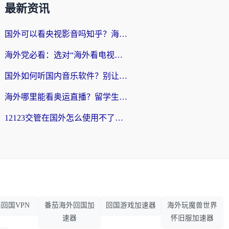
最新资讯
国外可以看央视影音吗知乎？海外党亲测有效的回国加速方案
海外党必看：选对“海外看电视剧软件”，再也不用愁国内剧刷不了
国外如何听国内音乐软件？别让地域限制，断了你的中文歌单
海外哪里能看奥运直播？留学生&海外华人必看的体育赛事观赛终极指南
12123交管在国外怎么使用不了？海外华人必看的无缝访问国内资源指南
回国VPN
番茄海外回国加
回国游戏加速器
海外玩魔兽世界
速器
怀旧服加速器