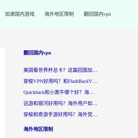
加速国内游戏
海外地区限制
翻回国内vpn
翻回国内vpn
美国看世界杯总卡？这篇回国加速器指南帮你无缝刷国内资源（附苹果手机VPN设置步骤）
穿梭VPN好用吗？和FlashBackVPN对比哪个回国效果更好？
Quickback和小黑牛哪个好？海外党亲测指南，选对回国加速器秒回国内
迅游和银河好用吗？海外用户如何选择回国加速器实现无缝访问国内资源
穿梭和奇游手游好用吗？海外党亲测3款回国加速器，附蜜蜂加速器七天试用攻略
海外地区限制