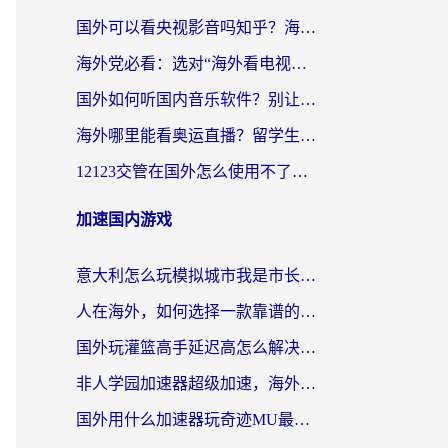
国外可以看央视影音吗知乎？海外党亲测有效的回国加速方案
海外党必看：选对“海外看电视剧软件”，再也不用愁国内剧刷不了
国外如何听国内音乐软件？别让地域限制，断了你的中文歌单
海外哪里能看奥运直播？留学生&海外华人必看的体育赛事观赛终极指南
12123交管在国外怎么使用不了？海外华人必看的无缝访问国内资源指南
加速国内游戏
意大利怎么玩模拟城市我是市长？海外党国服游戏加速终极攻略（附三国3量子特攻解决办法）
人在海外，如何选择一款靠谱的玩剑灵2加速器？
国外玩灌篮高手延迟高怎么解决？海外玩家国服游戏加速终极指南
非人学园加速器超级加速，海外玩家重返国服的通行证
国外用什么加速器玩奇迹MU最好？2026海外玩家国服游戏加速全攻略