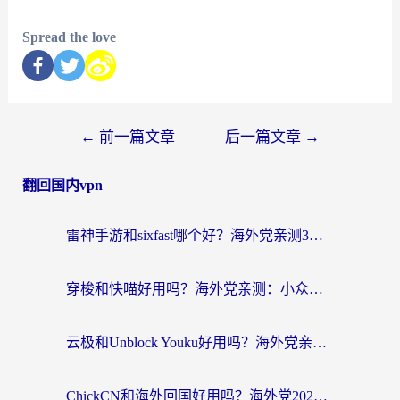
Spread the love
←
前一篇文章
后一篇文章
→
翻回国内vpn
雷神手游和sixfast哪个好？海外党亲测3款回国加速器，教你选对不踩坑
穿梭和快喵好用吗？海外党亲测：小众加速器对比+番茄加速器深度体验
云极和Unblock Youku好用吗？海外党亲测+2026回国加速器避坑指南
ChickCN和海外回国好用吗？海外党2026亲测：从手游到影音，选对加速器的3个关键