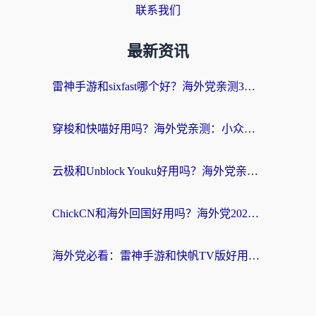
联系我们
最新资讯
雷神手游和sixfast哪个好？海外党亲测3款回国加速器，教你选对不踩坑
穿梭和快喵好用吗？海外党亲测：小众加速器对比+番茄加速器深度体验
云极和Unblock Youku好用吗？海外党亲测+2026回国加速器避坑指南
ChickCN和海外回国好用吗？海外党2026亲测：从手游到影音，选对加速器的3个关键
海外党必看：雷神手游和快帆TV版好用吗？3步选对回国加速器不踩坑