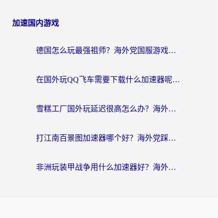
加速国内游戏
德国怎么玩最强祖师？海外党国服游戏加速器选择全攻略（附宝可梦Online实测）
在国外玩QQ飞车需要下载什么加速器呢？海外党亲测有效的国服游戏加速指南
雪糕工厂国外玩延迟很高怎么办？海外玩家国服游戏加速终极攻略（附实测推荐）
打江南百景图加速器哪个好？海外党踩坑N次后，终于找到不卡的秘诀
非洲玩装甲战争用什么加速器好？海外党亲测有效的国服游戏加速方案