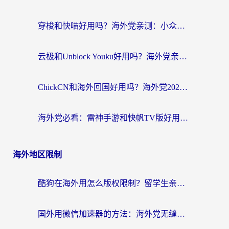
穿梭和快喵好用吗？海外党亲测：小众加速器对比+番茄加速器深度体验
云极和Unblock Youku好用吗？海外党亲测+2026回国加速器避坑指南
ChickCN和海外回国好用吗？海外党2026亲测：从手游到影音，选对加速器的3个关键
海外党必看：雷神手游和快帆TV版好用吗？3步选对回国加速器不踩坑
海外地区限制
酷狗在海外用怎么版权限制？留学生亲测：3步解决听国内音乐难题
国外用微信加速器的方法：海外党无缝连接国内生活的实用指南