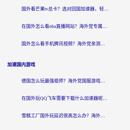
国外看芒果tv总卡？选对回国加速器，轻松追《浪姐》不费劲
在国外怎么看nba直播网站？海外党专属体育观赛指南，告别地区限制！
国外怎么看手机腾讯视频？海外党亲测有效的追剧加速器选择指南
加速国内游戏
德国怎么玩最强祖师？海外党国服游戏加速器选择全攻略（附宝可梦Online实测）
在国外玩QQ飞车需要下载什么加速器呢？海外党亲测有效的国服游戏加速指南
雪糕工厂国外玩延迟很高怎么办？海外玩家国服游戏加速终极攻略（附实测推荐）