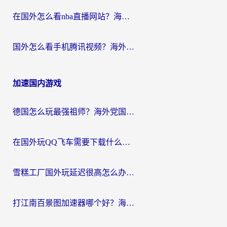
在国外怎么看nba直播网站？海外党专属体育观赛指南，告别地区限制！
国外怎么看手机腾讯视频？海外党亲测有效的追剧加速器选择指南
加速国内游戏
德国怎么玩最强祖师？海外党国服游戏加速器选择全攻略（附宝可梦Online实测）
在国外玩QQ飞车需要下载什么加速器呢？海外党亲测有效的国服游戏加速指南
雪糕工厂国外玩延迟很高怎么办？海外玩家国服游戏加速终极攻略（附实测推荐）
打江南百景图加速器哪个好？海外党踩坑N次后，终于找到不卡的秘诀