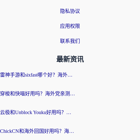
隐私协议
应用权限
联系我们
最新资讯
雷神手游和sixfast哪个好？海外党亲测3款回国加速器，教你选对不踩坑
穿梭和快喵好用吗？海外党亲测：小众加速器对比+番茄加速器深度体验
云极和Unblock Youku好用吗？海外党亲测+2026回国加速器避坑指南
ChickCN和海外回国好用吗？海外党2026亲测：从手游到影音，选对加速器的3个关键