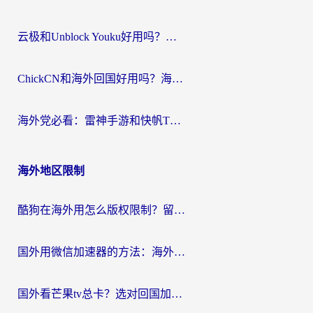
云极和Unblock Youku好用吗？海外党亲测+2026回国加速器避坑指南
ChickCN和海外回国好用吗？海外党2026亲测：从手游到影音，选对加速器的3个关键
海外党必看：雷神手游和快帆TV版好用吗？3步选对回国加速器不踩坑
海外地区限制
酷狗在海外用怎么版权限制？留学生亲测：3步解决听国内音乐难题
国外用微信加速器的方法：海外党无缝连接国内生活的实用指南
国外看芒果tv总卡？选对回国加速器，轻松追《浪姐》不费劲