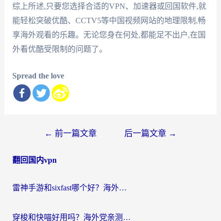
综上所述,只要您选择合适的VPN、加速器或回国软件,就
能轻松突破优酷、CCTV5等中国视频网站的地理限制,畅
享海外观看的乐趣。无论您身在何处,都能足不出户,在国
外看优酷受限制的问题了。
Spread the love
文
←
前一篇文章
后一篇文章
→
章
翻回国内vpn
导
航
雷神手游和sixfast哪个好？海外党亲测3款回国加速器，教你选对不踩坑
穿梭和快喵好用吗？海外党亲测：小众加速器对比+番茄加速器深度体验