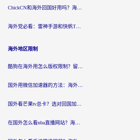
ChickCN和海外回国好用吗？海外党2026亲测：从手游到影音，选对加速器的3个关键
海外党必看：雷神手游和快帆TV版好用吗？3步选对回国加速器不踩坑
海外地区限制
酷狗在海外用怎么版权限制？留学生亲测：3步解决听国内音乐难题
国外用微信加速器的方法：海外党无缝连接国内生活的实用指南
国外看芒果tv总卡？选对回国加速器，轻松追《浪姐》不费劲
在国外怎么看nba直播网站？海外党专属体育观赛指南，告别地区限制！