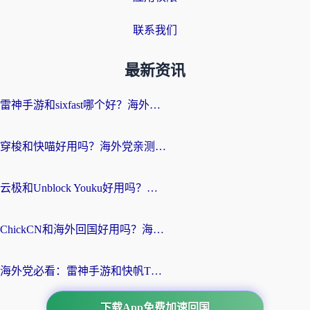
联系我们
最新资讯
雷神手游和sixfast哪个好？海外党亲测3款回国加速器，教你选对不踩坑
穿梭和快喵好用吗？海外党亲测：小众加速器对比+番茄加速器深度体验
云极和Unblock Youku好用吗？海外党亲测+2026回国加速器避坑指南
ChickCN和海外回国好用吗？海外党2026亲测：从手游到影音，选对加速器的3个关键
海外党必看：雷神手游和快帆TV版好用吗？3步选对回国加速器不踩坑
下载App免费加速回国