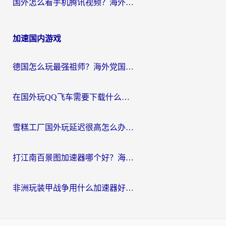
国外怎么看手机腾讯视频？海外党亲测有效的追剧加速器选择指南
加速国内游戏
德国怎么玩最强祖师？海外党国服游戏加速器选择全攻略（附宝可梦Online实测）
在国外玩QQ飞车需要下载什么加速器呢？海外党亲测有效的国服游戏加速指南
雪糕工厂国外玩延迟很高怎么办？海外玩家国服游戏加速终极攻略（附实测推荐）
打江南百景图加速器哪个好？海外党踩坑N次后，终于找到不卡的秘诀
非洲玩装甲战争用什么加速器好？海外党亲测有效的国服游戏加速方案