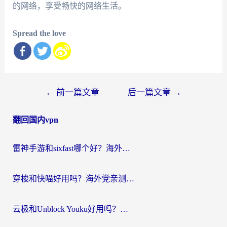
的网络，享受畅快的网络生活。
Spread the love
文
←
前一篇文章
后一篇文章
→
章
翻回国内vpn
导
航
雷神手游和sixfast哪个好？海外党亲测3款回国加速器，教你选对不踩坑
穿梭和快喵好用吗？海外党亲测：小众加速器对比+番茄加速器深度体验
云极和Unblock Youku好用吗？海外党亲测+2026回国加速器避坑指南