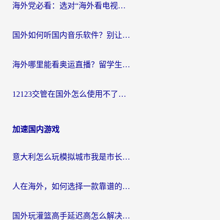
海外党必看：选对“海外看电视剧软件”，再也不用愁国内剧刷不了
国外如何听国内音乐软件？别让地域限制，断了你的中文歌单
海外哪里能看奥运直播？留学生&海外华人必看的体育赛事观赛终极指南
12123交管在国外怎么使用不了？海外华人必看的无缝访问国内资源指南
加速国内游戏
意大利怎么玩模拟城市我是市长？海外党国服游戏加速终极攻略（附三国3量子特攻解决办法）
人在海外，如何选择一款靠谱的玩剑灵2加速器？
国外玩灌篮高手延迟高怎么解决？海外玩家国服游戏加速终极指南