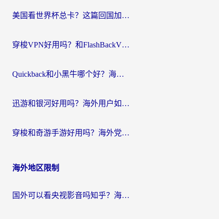
航
美国看世界杯总卡？这篇回国加速器指南帮你无缝刷国内资源（附苹果手机VPN设置步骤）
穿梭VPN好用吗？和FlashBackVPN对比哪个回国效果更好？
Quickback和小黑牛哪个好？海外党亲测指南，选对回国加速器秒回国内
迅游和银河好用吗？海外用户如何选择回国加速器实现无缝访问国内资源
穿梭和奇游手游好用吗？海外党亲测3款回国加速器，附蜜蜂加速器七天试用攻略
海外地区限制
国外可以看央视影音吗知乎？海外党亲测有效的回国加速方案