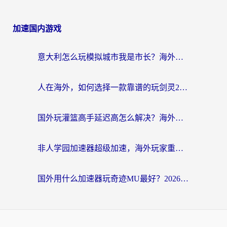
加速国内游戏
意大利怎么玩模拟城市我是市长？海外党国服游戏加速终极攻略（附三国3量子特攻解决办法）
人在海外，如何选择一款靠谱的玩剑灵2加速器？
国外玩灌篮高手延迟高怎么解决？海外玩家国服游戏加速终极指南
非人学园加速器超级加速，海外玩家重返国服的通行证
国外用什么加速器玩奇迹MU最好？2026海外玩家国服游戏加速全攻略