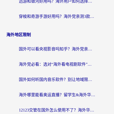
迅游和银河好用吗？海外用户如何选择回国加速器实现无缝访问国内资源
穿梭和奇游手游好用吗？海外党亲测3款回国加速器，附蜜蜂加速器七天试用攻略
海外地区限制
国外可以看央视影音吗知乎？海外党亲测有效的回国加速方案
海外党必看：选对“海外看电视剧软件”，再也不用愁国内剧刷不了
国外如何听国内音乐软件？别让地域限制，断了你的中文歌单
海外哪里能看奥运直播？留学生&海外华人必看的体育赛事观赛终极指南
12123交管在国外怎么使用不了？海外华人必看的无缝访问国内资源指南