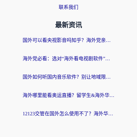
联系我们
最新资讯
国外可以看央视影音吗知乎？海外党亲测有效的回国加速方案
海外党必看：选对“海外看电视剧软件”，再也不用愁国内剧刷不了
国外如何听国内音乐软件？别让地域限制，断了你的中文歌单
海外哪里能看奥运直播？留学生&海外华人必看的体育赛事观赛终极指南
12123交管在国外怎么使用不了？海外华人必看的无缝访问国内资源指南