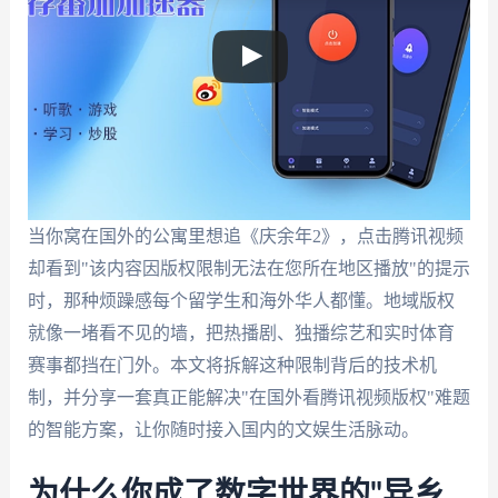
当你窝在国外的公寓里想追《庆余年2》，点击腾讯视频
却看到"该内容因版权限制无法在您所在地区播放"的提示
时，那种烦躁感每个留学生和海外华人都懂。地域版权
就像一堵看不见的墙，把热播剧、独播综艺和实时体育
赛事都挡在门外。本文将拆解这种限制背后的技术机
制，并分享一套真正能解决"在国外看腾讯视频版权"难题
的智能方案，让你随时接入国内的文娱生活脉动。
为什么你成了数字世界的"异乡