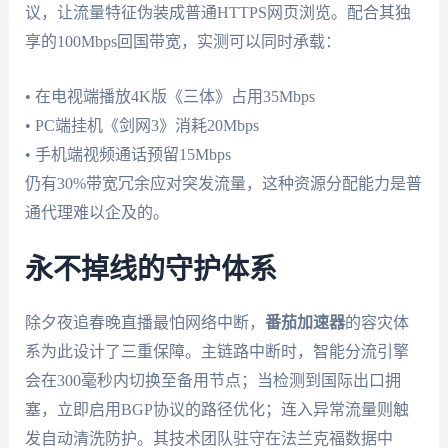
议，让流量特征伪装成普通HTTPS网页浏览。配合其独
享的100Mbps回国带宽，实测可以同时承载：
• 在电视端播放4K版《三体》占用35Mbps
• PC端挂机《剑网3》消耗20Mbps
• 手机端视频通话预留15Mbps
仍有30%带宽冗余应对突发流量，这种资源分配能力是普
通代理难以企及的。
永不掉线的守护体系
除夕夜追春晚直播最怕网络中断，
番茄加速器
的容灾体
系为此设计了三重保障。主链路中断时，智能分流引擎
会在300毫秒内切换至备用节点；当检测到国际出口拥
塞，立即启用BGP协议的路径优化；连入异常流量则触
发自动清洗防护。其技术团队驻守在法兰克福数据中