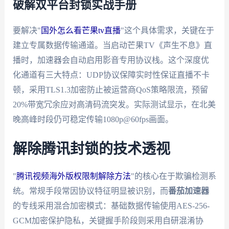
破解双平台封锁实战手册
要解决"
国外怎么看芒果tv直播
"这个具体需求，关键在于
建立专属数据传输通道。当启动芒果TV《声生不息》直
播时，加速器会自动启用影音专用协议栈。这个深度优
化通道有三大特点：UDP协议保障实时性保证直播不卡
顿，采用TLS1.3加密防止被运营商QoS策略限流，预留
20%带宽冗余应对高清码流突发。实际测试显示，在北美
晚高峰时段仍可稳定传输1080p@60fps画面。
解除腾讯封锁的技术透视
"
腾讯视频海外版权限制解除方法
"的核心在于欺骗检测系
统。常规手段常因协议特征明显被识别，而
番茄加速器
的专线采用混合加密模式：基础数据传输使用AES-256-
GCM加密保护隐私，关键握手阶段则采用自研混淆协