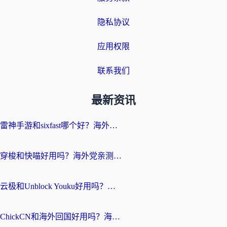
隐私协议
应用权限
联系我们
最新资讯
雷神手游和sixfast哪个好？海外党亲测3款回国加速器，教你选对不踩坑
穿梭和快喵好用吗？海外党亲测：小众加速器对比+番茄加速器深度体验
云极和Unblock Youku好用吗？海外党亲测+2026回国加速器避坑指南
ChickCN和海外回国好用吗？海外党2026亲测：从手游到影音，选对加速器的3个关键