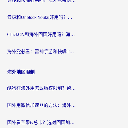
穿梭和快喵好用吗？海外党亲测：小众加速器对比+番茄加速器深度体验
云极和Unblock Youku好用吗？海外党亲测+2026回国加速器避坑指南
ChickCN和海外回国好用吗？海外党2026亲测：从手游到影音，选对加速器的3个关键
海外党必看：雷神手游和快帆TV版好用吗？3步选对回国加速器不踩坑
海外地区限制
酷狗在海外用怎么版权限制？留学生亲测：3步解决听国内音乐难题
国外用微信加速器的方法：海外党无缝连接国内生活的实用指南
国外看芒果tv总卡？选对回国加速器，轻松追《浪姐》不费劲