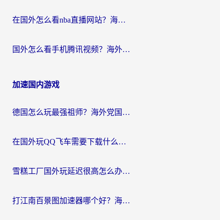
在国外怎么看nba直播网站？海外党专属体育观赛指南，告别地区限制！
国外怎么看手机腾讯视频？海外党亲测有效的追剧加速器选择指南
加速国内游戏
德国怎么玩最强祖师？海外党国服游戏加速器选择全攻略（附宝可梦Online实测）
在国外玩QQ飞车需要下载什么加速器呢？海外党亲测有效的国服游戏加速指南
雪糕工厂国外玩延迟很高怎么办？海外玩家国服游戏加速终极攻略（附实测推荐）
打江南百景图加速器哪个好？海外党踩坑N次后，终于找到不卡的秘诀