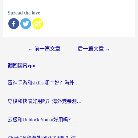
Spread the love
文
←
前一篇文章
后一篇文章
→
章
翻回国内vpn
导
航
雷神手游和sixfast哪个好？海外党亲测3款回国加速器，教你选对不踩坑
穿梭和快喵好用吗？海外党亲测：小众加速器对比+番茄加速器深度体验
云极和Unblock Youku好用吗？海外党亲测+2026回国加速器避坑指南