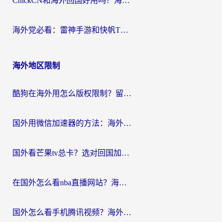
ChickCN和海外回国好用吗？海外党2026亲测：从手游到影音，选对加速器的3个关键
海外党必看：雷神手游和快帆TV版好用吗？3步选对回国加速器不踩坑
海外地区限制
酷狗在海外用怎么版权限制？留学生亲测：3步解决听国内音乐难题
国外用微信加速器的方法：海外党无缝连接国内生活的实用指南
国外看芒果tv总卡？选对回国加速器，轻松追《浪姐》不费劲
在国外怎么看nba直播网站？海外党专属体育观赛指南，告别地区限制！
国外怎么看手机腾讯视频？海外党亲测有效的追剧加速器选择指南