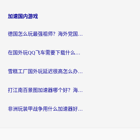
加速国内游戏
德国怎么玩最强祖师？海外党国服游戏加速器选择全攻略（附宝可梦Online实测）
在国外玩QQ飞车需要下载什么加速器呢？海外党亲测有效的国服游戏加速指南
雪糕工厂国外玩延迟很高怎么办？海外玩家国服游戏加速终极攻略（附实测推荐）
打江南百景图加速器哪个好？海外党踩坑N次后，终于找到不卡的秘诀
非洲玩装甲战争用什么加速器好？海外党亲测有效的国服游戏加速方案