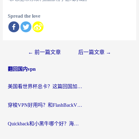
Spread the love
文
←
前一篇文章
后一篇文章
→
章
翻回国内vpn
导
航
美国看世界杯总卡？这篇回国加速器指南帮你无缝刷国内资源（附苹果手机VPN设置步骤）
穿梭VPN好用吗？和FlashBackVPN对比哪个回国效果更好？
Quickback和小黑牛哪个好？海外党亲测指南，选对回国加速器秒回国内