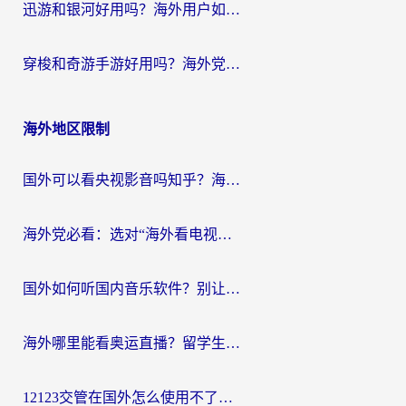
迅游和银河好用吗？海外用户如何选择回国加速器实现无缝访问国内资源
穿梭和奇游手游好用吗？海外党亲测3款回国加速器，附蜜蜂加速器七天试用攻略
海外地区限制
国外可以看央视影音吗知乎？海外党亲测有效的回国加速方案
海外党必看：选对“海外看电视剧软件”，再也不用愁国内剧刷不了
国外如何听国内音乐软件？别让地域限制，断了你的中文歌单
海外哪里能看奥运直播？留学生&海外华人必看的体育赛事观赛终极指南
12123交管在国外怎么使用不了？海外华人必看的无缝访问国内资源指南