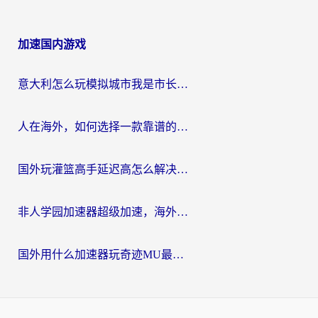
加速国内游戏
意大利怎么玩模拟城市我是市长？海外党国服游戏加速终极攻略（附三国3量子特攻解决办法）
人在海外，如何选择一款靠谱的玩剑灵2加速器？
国外玩灌篮高手延迟高怎么解决？海外玩家国服游戏加速终极指南
非人学园加速器超级加速，海外玩家重返国服的通行证
国外用什么加速器玩奇迹MU最好？2026海外玩家国服游戏加速全攻略