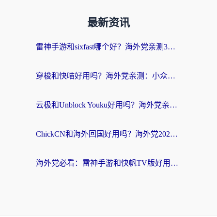
最新资讯
雷神手游和sixfast哪个好？海外党亲测3款回国加速器，教你选对不踩坑
穿梭和快喵好用吗？海外党亲测：小众加速器对比+番茄加速器深度体验
云极和Unblock Youku好用吗？海外党亲测+2026回国加速器避坑指南
ChickCN和海外回国好用吗？海外党2026亲测：从手游到影音，选对加速器的3个关键
海外党必看：雷神手游和快帆TV版好用吗？3步选对回国加速器不踩坑