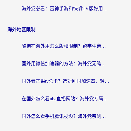
海外党必看：雷神手游和快帆TV版好用吗？3步选对回国加速器不踩坑
海外地区限制
酷狗在海外用怎么版权限制？留学生亲测：3步解决听国内音乐难题
国外用微信加速器的方法：海外党无缝连接国内生活的实用指南
国外看芒果tv总卡？选对回国加速器，轻松追《浪姐》不费劲
在国外怎么看nba直播网站？海外党专属体育观赛指南，告别地区限制！
国外怎么看手机腾讯视频？海外党亲测有效的追剧加速器选择指南