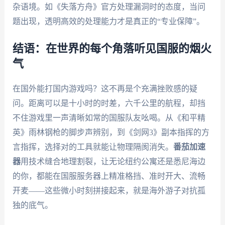
杂语境。如《失落方舟》官方处理漏洞时的态度，当问
题出现，透明高效的处理能力才是真正的“专业保障”。
结语：在世界的每个角落听见国服的烟火
气
在国外能打国内游戏吗？这不再是个充满挫败感的疑
问。距离可以是十小时的时差，六千公里的航程，却挡
不住游戏里一声清晰如常的国服队友吆喝。从《和平精
英》雨林钢枪的脚步声辨别，到《剑网3》副本指挥的方
言指挥，选择对的工具就能让物理隔阂消失。
番茄加速
器
用技术缝合地理割裂，让无论纽约公寓还是悉尼海边
的你，都能在国服服务器上精准格挡、准时开大、流畅
开麦——这些微小时刻拼接起来，就是海外游子对抗孤
独的底气。