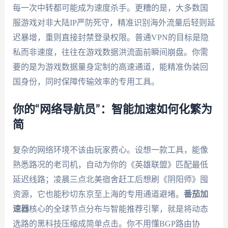
每一次中转都可能成为速度杀手。更糟的是，大多数国
服游戏对非大陆IP严防死守，精准识别海外流量后轻则延
迟暴增，重则直接封禁登录权限。普通VPN的目标是隐
私而非速度，往往在游戏数据洪流面前瞬间崩盘。你需
要的是为游戏数据量身定制的高速通道，能精准伪装回
国身份，同时保障传输效率的专用工具。
你的“网络导航员”：智能加速如何化繁为
简
复杂的网络环境不该由玩家费心。设想一款工具，能像
熟悉路况的老司机，自动为你的《英雄联盟》匹配最低
延迟线路；凌晨三点北美宿舍赶工后想刷《阴阳师》囤
资源，它也能秒切东京至上海的专用通道避堵。
番茄加
速器
核心的全球节点分布与智能推荐引擎，就是将动态
选路的黑科技压缩成简单点击。你不用懂BGP路由协