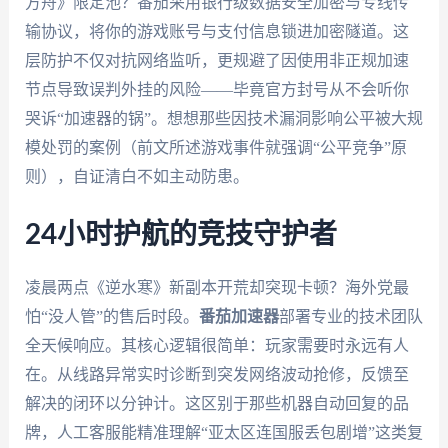
方舟》限定池？番茄采用银行级数据安全加密与专线传
输协议，将你的游戏账号与支付信息锁进加密隧道。这
层防护不仅对抗网络监听，更规避了因使用非正规加速
节点导致误判外挂的风险——毕竟官方封号从不会听你
哭诉“加速器的锅”。想想那些因技术漏洞影响公平被大规
模处罚的案例（前文所述游戏事件就强调“公平竞争”原
则），自证清白不如主动防患。
24小时护航的竞技守护者
凌晨两点《逆水寒》新副本开荒却突现卡顿？海外党最
怕“没人管”的售后时段。
番茄加速器
部署专业的技术团队
全天候响应。其核心逻辑很简单：玩家需要时永远有人
在。从线路异常实时诊断到突发网络波动抢修，反馈至
解决的闭环以分钟计。这区别于那些机器自动回复的品
牌，人工客服能精准理解“亚太区连国服丢包剧增”这类复