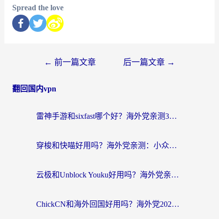
Spread the love
←
前一篇文章
后一篇文章
→
翻回国内vpn
雷神手游和sixfast哪个好？海外党亲测3款回国加速器，教你选对不踩坑
穿梭和快喵好用吗？海外党亲测：小众加速器对比+番茄加速器深度体验
云极和Unblock Youku好用吗？海外党亲测+2026回国加速器避坑指南
ChickCN和海外回国好用吗？海外党2026亲测：从手游到影音，选对加速器的3个关键