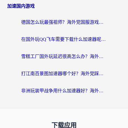
加速国内游戏
德国怎么玩最强祖师？海外党国服游戏加速器选择全攻略（附宝可梦Online实测）
在国外玩QQ飞车需要下载什么加速器呢？海外党亲测有效的国服游戏加速指南
雪糕工厂国外玩延迟很高怎么办？海外玩家国服游戏加速终极攻略（附实测推荐）
打江南百景图加速器哪个好？海外党踩坑N次后，终于找到不卡的秘诀
非洲玩装甲战争用什么加速器好？海外党亲测有效的国服游戏加速方案
下载应用