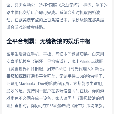
议，只需启动它，选择“国服《永劫无间》”标签，剩下的
路由优化交给后台即可完成。系统会实时抓取网络波
动，在欧美澳节点的上百条路径中，毫秒级锁定那条最
适合游戏的黄金线路。
全平台制霸：无缝衔接的娱乐中枢
留学生活常在手机、平板、笔记本间频繁切换。白天用
安卓手机摸鱼《崩坏：星穹铁道》，晚上Windows端肝
《魔兽世界》怀旧服，周末iPad追《时光代理人》新番。
番茄加速器
打通多平台壁垒，无论手持iOS的哈佛学子，
还是用Macbook赶Due的伦敦程序员，它都能原生适配。
最妙的是，支持同一账户在多端设备同时在线。你的游
戏角色不必困在单一设备，家人追国内《乘风破浪的姐
姐》直播时，你仍可在PS5流畅鏖战《原神》深境螺旋。