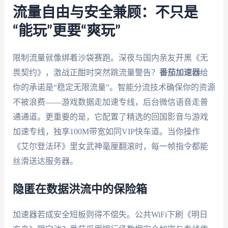
流量自由与安全兼顾：不只是
“能玩”更要“爽玩”
限制流量就像绑着沙袋赛跑。深夜与国内亲友开黑《无
畏契约》，激战正酣时突然跳流量警告？
番茄加速器
给
你的承诺是“稳定无限流量”。智能分流技术确保你的资源
不被浪费——游戏数据走加速专线，后台微信语音走普
通通道。更重要的是，它配置了精选的回国影音与游戏
加速专线，独享100M带宽如同VIP快车道。当你操作
《艾尔登法环》里女武神毫厘翻滚时，每一帧指令都能
丝滑送达服务器。
隐匿在数据洪流中的保险箱
加速器若成安全短板则得不偿失。公共WiFi下刷《明日