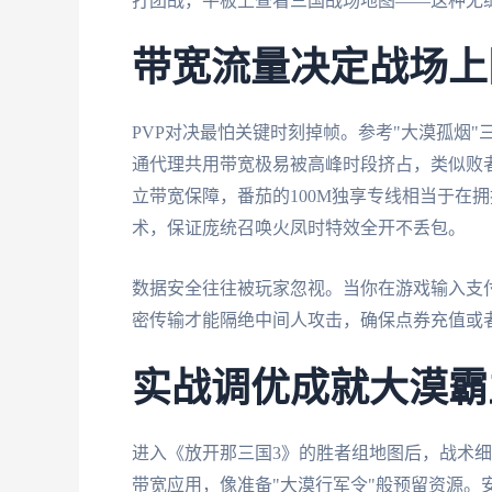
打团战，平板上查看三国战场地图——这种无
带宽流量决定战场上
PVP对决最怕关键时刻掉帧。参考"大漠孤烟
通代理共用带宽极易被高峰时段挤占，类似败
立带宽保障，番茄的100M独享专线相当于在拥
术，保证庞统召唤火凤时特效全开不丢包。
数据安全往往被玩家忽视。当你在游戏输入支付
密传输才能隔绝中间人攻击，确保点券充值或
实战调优成就大漠霸
进入《放开那三国3》的胜者组地图后，战术
带宽应用，像准备"大漠行军令"般预留资源。安