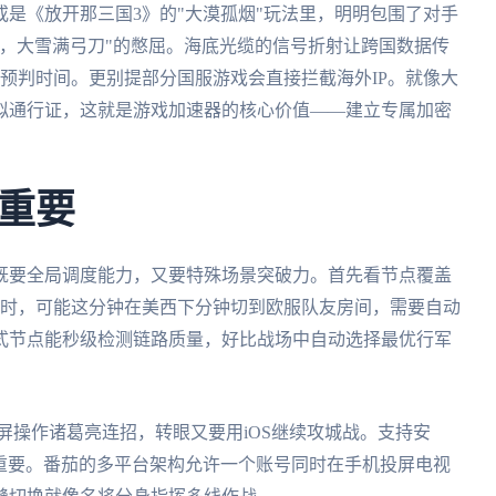
是《放开那三国3》的"大漠孤烟"玩法里，明明包围了对手
，大雪满弓刀"的憋屈。海底光缆的信号折射让跨国数据传
秒预判时间。更别提部分国服游戏会直接拦截海外IP。就像大
拟通行证，这就是游戏加速器的核心价值——建立专属加密
重要
既要全局调度能力，又要特殊场景突破力。首先看节点覆盖
赛时，可能这分钟在美西下分钟切到欧服队友房间，需要自动
式节点能秒级检测链路质量，好比战场中自动选择最优行军
屏操作诸葛亮连招，转眼又要用iOS继续攻城战。支持安
系至关重要。番茄的多平台架构允许一个账号同时在手机投屏电视