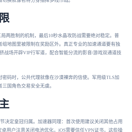
缝切换就像名将分身指挥多线作战。
限
"三局两胜制的机制，最后10秒水晶攻防战需要绝对稳定。普
者组地图里被限制在奖励区外。真正专业的加速通道要有独
挤战场开辟VIP行军道，配合智能分流的影音/游戏双通道技
密码时，公共代理就像在沙漠裸奔的信使。军用级TLS加
者三国角色交易安全无虞。
主
细节决定皇冠归属。加速器同理：首次使用建议关闭其他占用
卓用户注意关闭电池优化，iOS需要信任VPN证书，这些操