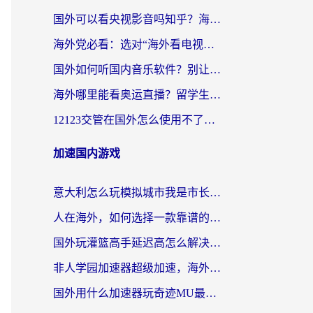
国外可以看央视影音吗知乎？海外党亲测有效的回国加速方案
海外党必看：选对“海外看电视剧软件”，再也不用愁国内剧刷不了
国外如何听国内音乐软件？别让地域限制，断了你的中文歌单
海外哪里能看奥运直播？留学生&海外华人必看的体育赛事观赛终极指南
12123交管在国外怎么使用不了？海外华人必看的无缝访问国内资源指南
加速国内游戏
意大利怎么玩模拟城市我是市长？海外党国服游戏加速终极攻略（附三国3量子特攻解决办法）
人在海外，如何选择一款靠谱的玩剑灵2加速器？
国外玩灌篮高手延迟高怎么解决？海外玩家国服游戏加速终极指南
非人学园加速器超级加速，海外玩家重返国服的通行证
国外用什么加速器玩奇迹MU最好？2026海外玩家国服游戏加速全攻略