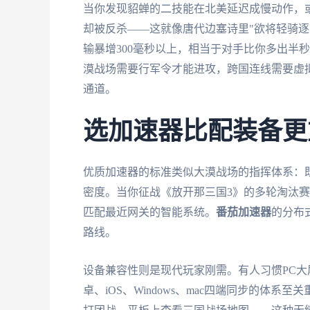
当你发现貂蝉的二技能在北美延迟成慢动作，或
却被反杀——这就像唐代边塞诗里"欲将轻骑逐
输暴增300毫秒以上，相当于对手比你多出半
漠战场需要行军令才能进攻，跨国连线需要虚
通道。
选加速器比配装备更
优质加速器的标准类似大漠战场的指挥体系：
密度。当你征战《放开那三国3》的多轮淘汰
匹配最近网关的智能系统。
番茄加速器
的分布
路线。
设备兼容性则是现代玩家刚需。有人习惯PC大
卓、iOS、Windows、mac四端同步的体