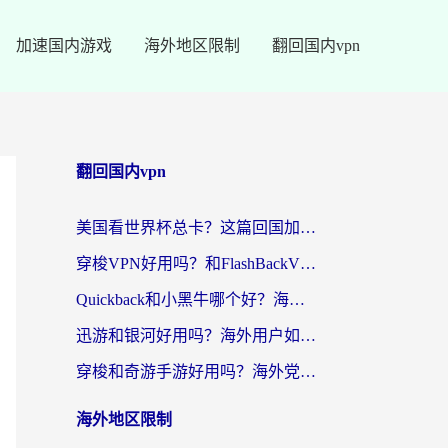
加速国内游戏
海外地区限制
翻回国内vpn
翻回国内vpn
美国看世界杯总卡？这篇回国加速器指南帮你无缝刷国内资源（附苹果手机VPN设置步骤）
穿梭VPN好用吗？和FlashBackVPN对比哪个回国效果更好？
Quickback和小黑牛哪个好？海外党亲测指南，选对回国加速器秒回国内
迅游和银河好用吗？海外用户如何选择回国加速器实现无缝访问国内资源
穿梭和奇游手游好用吗？海外党亲测3款回国加速器，附蜜蜂加速器七天试用攻略
海外地区限制