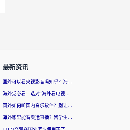
最新资讯
国外可以看央视影音吗知乎？海外党亲测有效的回国加速方案
海外党必看：选对“海外看电视剧软件”，再也不用愁国内剧刷不了
国外如何听国内音乐软件？别让地域限制，断了你的中文歌单
海外哪里能看奥运直播？留学生&海外华人必看的体育赛事观赛终极指南
12123交管在国外怎么使用不了？海外华人必看的无缝访问国内资源指南