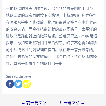
当柏林墙的钟声敲响午夜，温哥华的晨光刚爬上窗台。
地球两端的玩家同时按下空格键，卡特琳娜的死亡莲华
在国服峡谷中同步盛放。物理距离曾是横亘在电竞梦前
的叹息之墙，而今在精密织就的加速网络里，太平洋的
潮汐只是路由器上的微弱波澜。望着屏幕上35ms的延迟
提示，你知道那些跨国开黑的深夜，终于不必再为瞬移
的小兵或迟到的闪现编造借口。现在唯一需要思考的，
是如何向老家的队友解释——那个在塔下丝血反杀的操
作，真的是隔着半个地球打出来的。
Spread the love
←
前一篇文章
后一篇文章
→