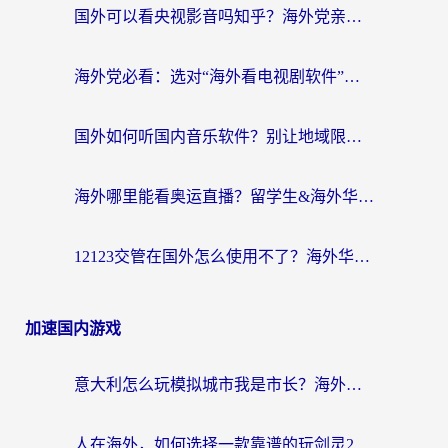
国外可以看央视影音吗知乎？海外党亲测有效的回国加速方案
海外党必看：选对“海外看电视剧软件”，再也不用愁国内剧刷不了
国外如何听国内音乐软件？别让地域限制，断了你的中文歌单
海外哪里能看奥运直播？留学生&海外华人必看的体育赛事观赛终极指南
12123交管在国外怎么使用不了？海外华人必看的无缝访问国内资源指南
加速国内游戏
意大利怎么玩模拟城市我是市长？海外党国服游戏加速终极攻略（附三国3量子特攻解决办法）
人在海外，如何选择一款靠谱的玩剑灵2加速器？