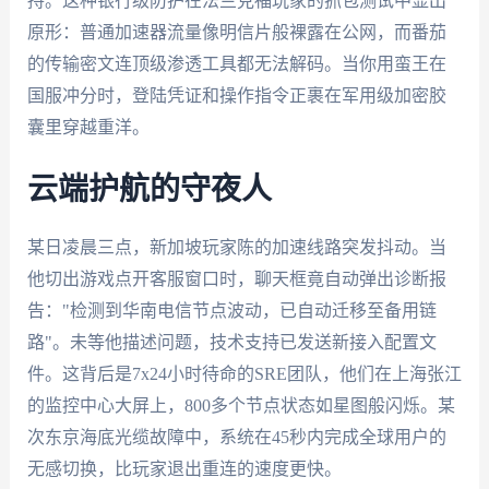
持。这种银行级防护在法兰克福玩家的抓包测试中显出
原形：普通加速器流量像明信片般裸露在公网，而番茄
的传输密文连顶级渗透工具都无法解码。当你用蛮王在
国服冲分时，登陆凭证和操作指令正裹在军用级加密胶
囊里穿越重洋。
云端护航的守夜人
某日凌晨三点，新加坡玩家陈的加速线路突发抖动。当
他切出游戏点开客服窗口时，聊天框竟自动弹出诊断报
告："检测到华南电信节点波动，已自动迁移至备用链
路"。未等他描述问题，技术支持已发送新接入配置文
件。这背后是7x24小时待命的SRE团队，他们在上海张江
的监控中心大屏上，800多个节点状态如星图般闪烁。某
次东京海底光缆故障中，系统在45秒内完成全球用户的
无感切换，比玩家退出重连的速度更快。