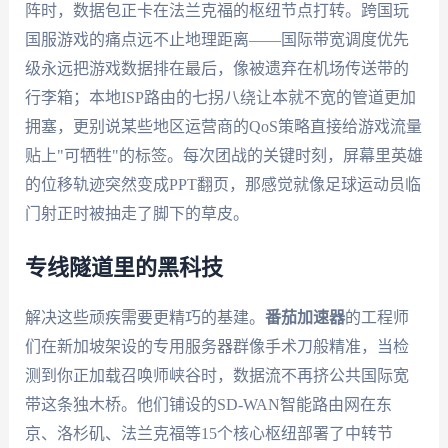
阵时，数据包正卡在法兰克福的枢纽节点打转。跨国玩
国服游戏的痛点远不止地理距离——国际带宽调度优先
级永远把游戏数据排在最后，像被遗弃在机场传送带的
行李箱；本地ISP路由的七拐八绕让本就不宽的管道更加
拥塞，更别说某些地区运营商的QoS策略直接给游戏流量
贴上"可牺牲"的标签。每次团战的关键时刻，屏幕里英雄
的位移轨迹突然变成PPT翻页，那感觉就像足球运动员临
门射正时被抽走了脚下的草皮。
专线隧道里的黑科技
解决这些顽疾需要更精巧的基建。
番茄加速器
的工程师
们在新加坡架设的专用服务器群像手术刀般精准，当检
测到你正加载召唤师峡谷时，数据流不再挤公共国际宽
带这条独木桥。他们铺设的SD-WAN智能路由网在东
京、洛杉矶、法兰克福等15个核心枢纽部署了中转节