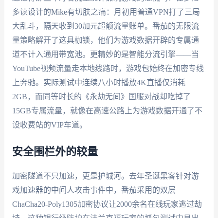
多读设计的Mike有切肤之痛：月初用普通VPN打了三局
大乱斗，隔天收到30加元超额流量账单。番茄的无限流
量策略解开了这具枷锁，他们为游戏数据开辟的专属通
道不计入通用带宽池。更精妙的是智能分流引擎——当
YouTube视频流量走本地线路时，游戏包始终在加密专线
上奔驰。实际测试中连续八小时播放4K直播仅消耗
2GB，而同等时长的《永劫无间》国服对战却吃掉了
15GB专属流量，就像在高速公路上为游戏数据开通了不
设收费站的VIP车道。
安全围栏外的较量
加密隧道不只加速，更是护城河。去年圣诞黑客针对游
戏加速器的中间人攻击事件中，番茄采用的双层
ChaCha20-Poly1305加密协议让2000余名在线玩家逃过劫