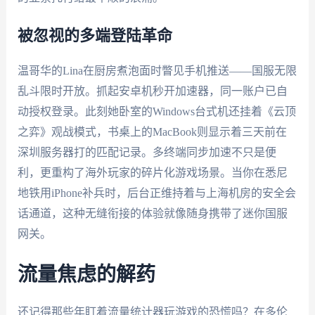
被忽视的多端登陆革命
温哥华的Lina在厨房煮泡面时瞥见手机推送——国服无限
乱斗限时开放。抓起安卓机秒开加速器，同一账户已自
动授权登录。此刻她卧室的Windows台式机还挂着《云顶
之弈》观战模式，书桌上的MacBook则显示着三天前在
深圳服务器打的匹配记录。多终端同步加速不只是便
利，更重构了海外玩家的碎片化游戏场景。当你在悉尼
地铁用iPhone补兵时，后台正维持着与上海机房的安全会
话通道，这种无缝衔接的体验就像随身携带了迷你国服
网关。
流量焦虑的解药
还记得那些年盯着流量统计器玩游戏的恐慌吗？在多伦