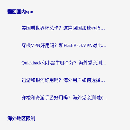
翻回国内vpn
美国看世界杯总卡？这篇回国加速器指南帮你无缝刷国内资源（附苹果手机VPN设置步骤）
穿梭VPN好用吗？和FlashBackVPN对比哪个回国效果更好？
Quickback和小黑牛哪个好？海外党亲测指南，选对回国加速器秒回国内
迅游和银河好用吗？海外用户如何选择回国加速器实现无缝访问国内资源
穿梭和奇游手游好用吗？海外党亲测3款回国加速器，附蜜蜂加速器七天试用攻略
海外地区限制