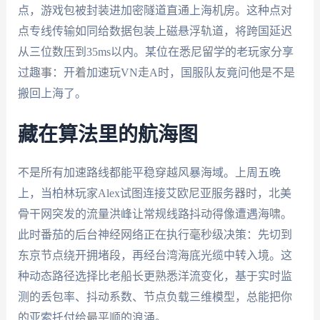
点，游戏包被封装进加密隧道直通上海机房。这种点对
点专线传输如同给数据包装上磁悬浮轨道，将跨国延迟
从三位数压到35ms以内。某位在悉尼留学的老玩家分享
过趣事：开着加速玩VN走A时，国服队友竟问他是不是
搬回上海了。
藏在算法里的航海图
不是所有加速路线都能平稳穿越风暴海域。上周五晚
上，当柏林玩家Alex试图连接艾欧尼亚服务器时，北美
骨干网突发的流量洪峰让常规线路抖动得像遭遇海啸。
此时番茄的后台神经网络正在执行毫秒级决策：先切到
东京节点绕开拥堵段，再经台湾海底光缆中转入境。这
种动态路径选择比老船长更熟悉洋流变化，基于实时监
测的丢包率、抖动系数、节点负载三维模型，总能把你
的亚索托付给最平顺的浪涌。