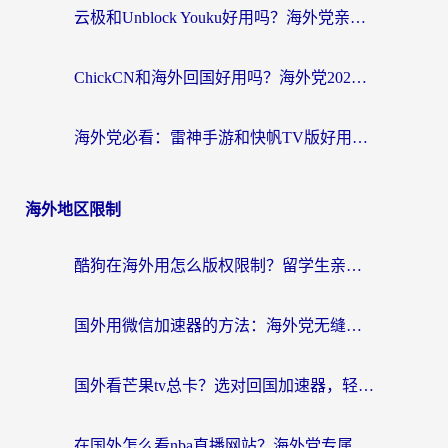
云极和Unblock Youku好用吗？海外党亲测+2026回国加速器避坑指南
ChickCN和海外回国好用吗？海外党2026亲测：从手游到影音，选对加速器的3个关键
海外党必看：雷神手游和快帆TV版好用吗？3步选对回国加速器不踩坑
海外地区限制
酷狗在海外用怎么版权限制？留学生亲测：3步解决听国内音乐难题
国外用微信加速器的方法：海外党无缝连接国内生活的实用指南
国外看芒果tv总卡？选对回国加速器，轻松追《浪姐》不费劲
在国外怎么看nba直播网站？海外党专属体育观赛指南，告别地区限制！