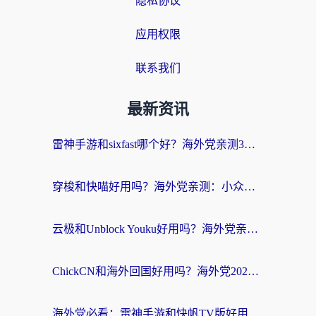
隐私协议
应用权限
联系我们
最新资讯
雷神手游和sixfast哪个好？海外党亲测3款回国加速器，教你选对不踩坑
穿梭和快喵好用吗？海外党亲测：小众加速器对比+番茄加速器深度体验
云极和Unblock Youku好用吗？海外党亲测+2026回国加速器避坑指南
ChickCN和海外回国好用吗？海外党2026亲测：从手游到影音，选对加速器的3个关键
海外党必看：雷神手游和快帆TV版好用吗？3步选对回国加速器不踩坑