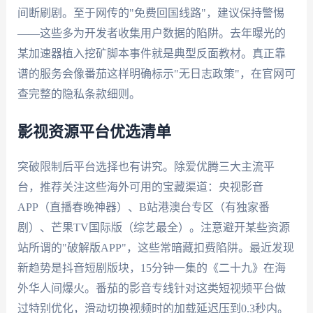
间断刷剧。至于网传的"免费回国线路"，建议保持警惕
——这些多为开发者收集用户数据的陷阱。去年曝光的
某加速器植入挖矿脚本事件就是典型反面教材。真正靠
谱的服务会像番茄这样明确标示"无日志政策"，在官网可
查完整的隐私条款细则。
影视资源平台优选清单
突破限制后平台选择也有讲究。除爱优腾三大主流平
台，推荐关注这些海外可用的宝藏渠道：央视影音
APP（直播春晚神器）、B站港澳台专区（有独家番
剧）、芒果TV国际版（综艺最全）。注意避开某些资源
站所谓的"破解版APP"，这些常暗藏扣费陷阱。最近发现
新趋势是抖音短剧版块，15分钟一集的《二十九》在海
外华人间爆火。番茄的影音专线针对这类短视频平台做
过特别优化，滑动切换视频时的加载延迟压到0.3秒内。