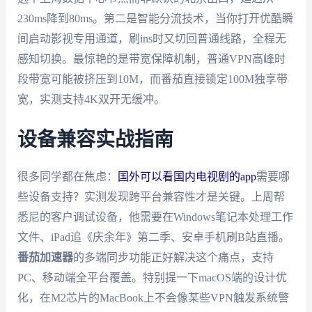
230ms降到80ms。第二是智能分流技术，当你打开优酷瞬
间启动影视专用通道，刷ins时又切回普通线路，全程无
感知切换。最惊艳的是带宽保障机制，普通VPN高峰时
段带宽可能被挤压到10M，而番茄直接锁定100M独享带
宽，实测支持4K双开无缓冲。
设备兼容实战指南
很多同学都在焦虑：
国外可以看国内电视剧的app
需要哪
些设备支持？实测发现跨平台兼容性才是关键。上周帮
悉尼的客户调试设备，他需要在Windows笔记本处理工作
文件、iPad追《庆余年》第二季、安卓手机刷B站直播。
番茄加速器
的多端同步功能正好解决这个痛点，支持
PC、移动端全平台覆盖。特别提一下macOS端的设计优
化，在M2芯片的MacBook上不会像某些VPN触发系统警