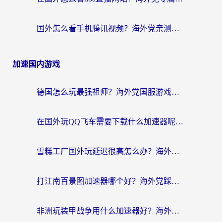
国外怎么看手机腾讯视频？海外党亲测有效的追剧加速器选择指南
加速国内游戏
德国怎么玩最强祖师？海外党国服游戏加速器选择全攻略（附宝可梦Online实测）
在国外玩QQ飞车需要下载什么加速器呢？海外党亲测有效的国服游戏加速指南
雪糕工厂国外玩延迟很高怎么办？海外玩家国服游戏加速终极攻略（附实测推荐）
打江南百景图加速器哪个好？海外党踩坑N次后，终于找到不卡的秘诀
非洲玩装甲战争用什么加速器好？海外党亲测有效的国服游戏加速方案