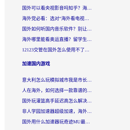
国外可以看央视影音吗知乎？海外党亲测有效的回国加速方案
海外党必看：选对“海外看电视剧软件”，再也不用愁国内剧刷不了
国外如何听国内音乐软件？别让地域限制，断了你的中文歌单
海外哪里能看奥运直播？留学生&海外华人必看的体育赛事观赛终极指南
12123交管在国外怎么使用不了？海外华人必看的无缝访问国内资源指南
加速国内游戏
意大利怎么玩模拟城市我是市长？海外党国服游戏加速终极攻略（附三国3量子特攻解决办法）
人在海外，如何选择一款靠谱的玩剑灵2加速器？
国外玩灌篮高手延迟高怎么解决？海外玩家国服游戏加速终极指南
非人学园加速器超级加速，海外玩家重返国服的通行证
国外用什么加速器玩奇迹MU最好？2026海外玩家国服游戏加速全攻略