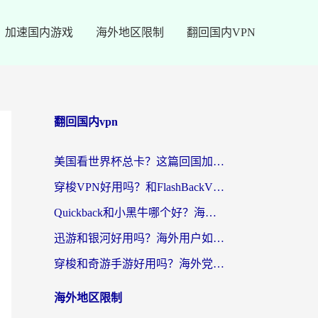
加速国内游戏
海外地区限制
翻回国内VPN
翻回国内vpn
美国看世界杯总卡？这篇回国加速器指南帮你无缝刷国内资源（附苹果手机VPN设置步骤）
穿梭VPN好用吗？和FlashBackVPN对比哪个回国效果更好？
Quickback和小黑牛哪个好？海外党亲测指南，选对回国加速器秒回国内
迅游和银河好用吗？海外用户如何选择回国加速器实现无缝访问国内资源
穿梭和奇游手游好用吗？海外党亲测3款回国加速器，附蜜蜂加速器七天试用攻略
海外地区限制