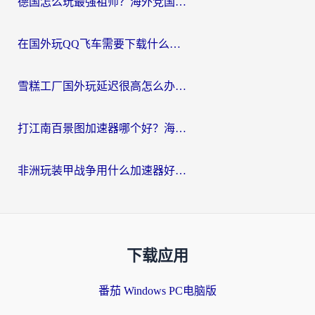
德国怎么玩最强祖师？海外党国服游戏加速器选择全攻略（附宝可梦Online实测）
在国外玩QQ飞车需要下载什么加速器呢？海外党亲测有效的国服游戏加速指南
雪糕工厂国外玩延迟很高怎么办？海外玩家国服游戏加速终极攻略（附实测推荐）
打江南百景图加速器哪个好？海外党踩坑N次后，终于找到不卡的秘诀
非洲玩装甲战争用什么加速器好？海外党亲测有效的国服游戏加速方案
下载应用
番茄 Windows PC电脑版