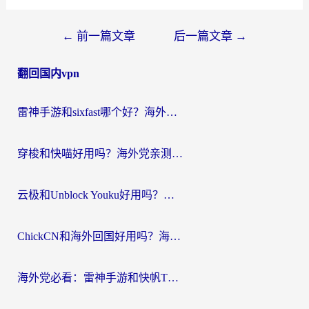
文
←
前一篇文章
后一篇文章
→
章
翻回国内vpn
导
航
雷神手游和sixfast哪个好？海外党亲测3款回国加速器，教你选对不踩坑
穿梭和快喵好用吗？海外党亲测：小众加速器对比+番茄加速器深度体验
云极和Unblock Youku好用吗？海外党亲测+2026回国加速器避坑指南
ChickCN和海外回国好用吗？海外党2026亲测：从手游到影音，选对加速器的3个关键
海外党必看：雷神手游和快帆TV版好用吗？3步选对回国加速器不踩坑