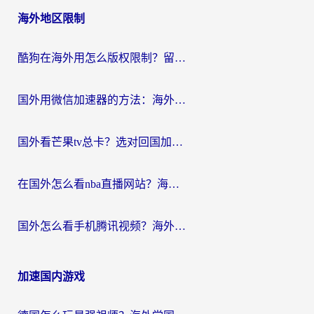
海外地区限制
酷狗在海外用怎么版权限制？留学生亲测：3步解决听国内音乐难题
国外用微信加速器的方法：海外党无缝连接国内生活的实用指南
国外看芒果tv总卡？选对回国加速器，轻松追《浪姐》不费劲
在国外怎么看nba直播网站？海外党专属体育观赛指南，告别地区限制！
国外怎么看手机腾讯视频？海外党亲测有效的追剧加速器选择指南
加速国内游戏