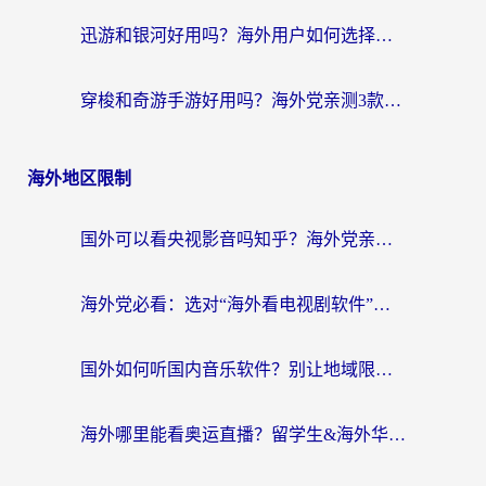
迅游和银河好用吗？海外用户如何选择回国加速器实现无缝访问国内资源
穿梭和奇游手游好用吗？海外党亲测3款回国加速器，附蜜蜂加速器七天试用攻略
海外地区限制
国外可以看央视影音吗知乎？海外党亲测有效的回国加速方案
海外党必看：选对“海外看电视剧软件”，再也不用愁国内剧刷不了
国外如何听国内音乐软件？别让地域限制，断了你的中文歌单
海外哪里能看奥运直播？留学生&海外华人必看的体育赛事观赛终极指南