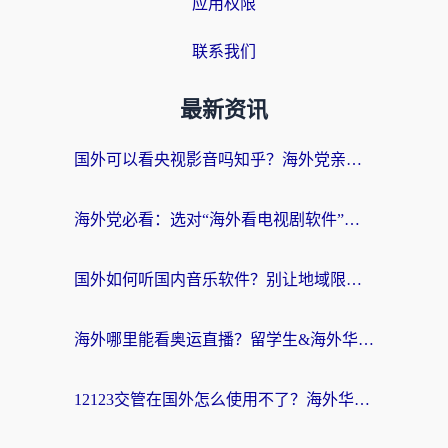
应用权限
联系我们
最新资讯
国外可以看央视影音吗知乎？海外党亲测有效的回国加速方案
海外党必看：选对“海外看电视剧软件”，再也不用愁国内剧刷不了
国外如何听国内音乐软件？别让地域限制，断了你的中文歌单
海外哪里能看奥运直播？留学生&海外华人必看的体育赛事观赛终极指南
12123交管在国外怎么使用不了？海外华人必看的无缝访问国内资源指南