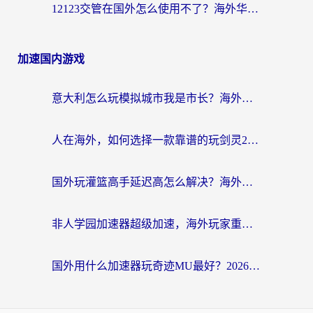
12123交管在国外怎么使用不了？海外华人必看的无缝访问国内资源指南
加速国内游戏
意大利怎么玩模拟城市我是市长？海外党国服游戏加速终极攻略（附三国3量子特攻解决办法）
人在海外，如何选择一款靠谱的玩剑灵2加速器？
国外玩灌篮高手延迟高怎么解决？海外玩家国服游戏加速终极指南
非人学园加速器超级加速，海外玩家重返国服的通行证
国外用什么加速器玩奇迹MU最好？2026海外玩家国服游戏加速全攻略