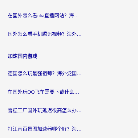
在国外怎么看nba直播网站？海外党专属体育观赛指南，告别地区限制！
国外怎么看手机腾讯视频？海外党亲测有效的追剧加速器选择指南
加速国内游戏
德国怎么玩最强祖师？海外党国服游戏加速器选择全攻略（附宝可梦Online实测）
在国外玩QQ飞车需要下载什么加速器呢？海外党亲测有效的国服游戏加速指南
雪糕工厂国外玩延迟很高怎么办？海外玩家国服游戏加速终极攻略（附实测推荐）
打江南百景图加速器哪个好？海外党踩坑N次后，终于找到不卡的秘诀