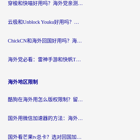
穿梭和快喵好用吗？海外党亲测：小众加速器对比+番茄加速器深度体验
云极和Unblock Youku好用吗？海外党亲测+2026回国加速器避坑指南
ChickCN和海外回国好用吗？海外党2026亲测：从手游到影音，选对加速器的3个关键
海外党必看：雷神手游和快帆TV版好用吗？3步选对回国加速器不踩坑
海外地区限制
酷狗在海外用怎么版权限制？留学生亲测：3步解决听国内音乐难题
国外用微信加速器的方法：海外党无缝连接国内生活的实用指南
国外看芒果tv总卡？选对回国加速器，轻松追《浪姐》不费劲