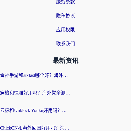
服务条款
隐私协议
应用权限
联系我们
最新资讯
雷神手游和sixfast哪个好？海外党亲测3款回国加速器，教你选对不踩坑
穿梭和快喵好用吗？海外党亲测：小众加速器对比+番茄加速器深度体验
云极和Unblock Youku好用吗？海外党亲测+2026回国加速器避坑指南
ChickCN和海外回国好用吗？海外党2026亲测：从手游到影音，选对加速器的3个关键