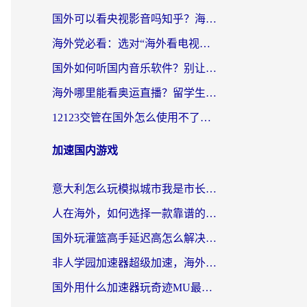
国外可以看央视影音吗知乎？海外党亲测有效的回国加速方案
海外党必看：选对“海外看电视剧软件”，再也不用愁国内剧刷不了
国外如何听国内音乐软件？别让地域限制，断了你的中文歌单
海外哪里能看奥运直播？留学生&海外华人必看的体育赛事观赛终极指南
12123交管在国外怎么使用不了？海外华人必看的无缝访问国内资源指南
加速国内游戏
意大利怎么玩模拟城市我是市长？海外党国服游戏加速终极攻略（附三国3量子特攻解决办法）
人在海外，如何选择一款靠谱的玩剑灵2加速器？
国外玩灌篮高手延迟高怎么解决？海外玩家国服游戏加速终极指南
非人学园加速器超级加速，海外玩家重返国服的通行证
国外用什么加速器玩奇迹MU最好？2026海外玩家国服游戏加速全攻略