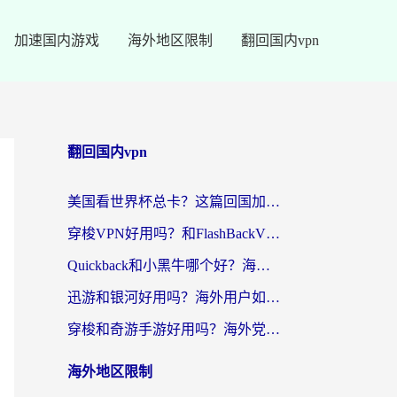
加速国内游戏
海外地区限制
翻回国内vpn
翻回国内vpn
美国看世界杯总卡？这篇回国加速器指南帮你无缝刷国内资源（附苹果手机VPN设置步骤）
穿梭VPN好用吗？和FlashBackVPN对比哪个回国效果更好？
Quickback和小黑牛哪个好？海外党亲测指南，选对回国加速器秒回国内
迅游和银河好用吗？海外用户如何选择回国加速器实现无缝访问国内资源
穿梭和奇游手游好用吗？海外党亲测3款回国加速器，附蜜蜂加速器七天试用攻略
海外地区限制