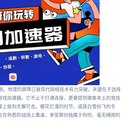
明朗。地理的屏障已被现代网络技术有力突破。关键在于选择
游戏加速器。它不止于打通连接，更要提供媲美本土的竞技
撑上做到无懈可击。樱花烂漫的时节，或是白雪纷飞的冬
友在熟悉的战场上重逢，享受那份独属于你的、毫无隔阂的