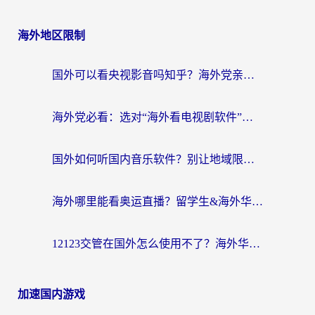
海外地区限制
国外可以看央视影音吗知乎？海外党亲测有效的回国加速方案
海外党必看：选对“海外看电视剧软件”，再也不用愁国内剧刷不了
国外如何听国内音乐软件？别让地域限制，断了你的中文歌单
海外哪里能看奥运直播？留学生&海外华人必看的体育赛事观赛终极指南
12123交管在国外怎么使用不了？海外华人必看的无缝访问国内资源指南
加速国内游戏