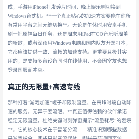
成，手游用iPhone打发碎片时间，晚上娱乐则切换到
Windows台式机。**一个真正贴心的加速方案要能在你所
有常用平台之间无缝切换**。无论是午休时用安卓手机
刷一把原神每日任务，还是周末用iPad在QQ音乐听周董
的新歌，或者深夜用Windows电脑和国内队友开黑打本，
它都应该提供一致、流畅的加速支持。更重要且极其实
用的，是支持多台设备同时在线使用，不会因室友也想
登录国服而冲突。
真正的无限量+高速专线
那种打着“游戏加速”幌子却限制流量、在高峰时段自动降
速的服务，无异于耍流氓。**真正值得信赖的伙伴承诺
稳定无限流量，杜绝关键时刻弹窗提示“流量耗尽”的窘境
**。它的核心技术在于智能分流——精准识别哪些数据
是游戏指令、哪些是影音流媒体、哪些是普通网页访