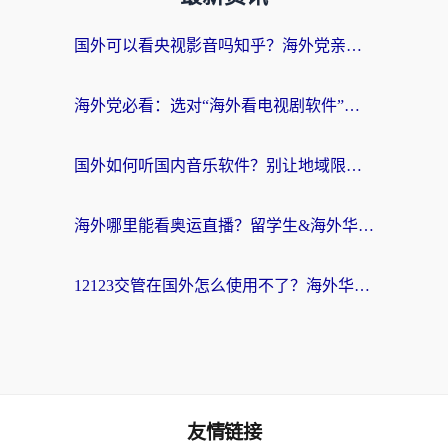
国外可以看央视影音吗知乎？海外党亲测有效的回国加速方案
海外党必看：选对“海外看电视剧软件”，再也不用愁国内剧刷不了
国外如何听国内音乐软件？别让地域限制，断了你的中文歌单
海外哪里能看奥运直播？留学生&海外华人必看的体育赛事观赛终极指南
12123交管在国外怎么使用不了？海外华人必看的无缝访问国内资源指南
友情链接