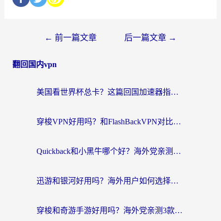
←
前一篇文章
后一篇文章
→
翻回国内vpn
美国看世界杯总卡？这篇回国加速器指南帮你无缝刷国内资源（附苹果手机VPN设置步骤）
穿梭VPN好用吗？和FlashBackVPN对比哪个回国效果更好？
Quickback和小黑牛哪个好？海外党亲测指南，选对回国加速器秒回国内
迅游和银河好用吗？海外用户如何选择回国加速器实现无缝访问国内资源
穿梭和奇游手游好用吗？海外党亲测3款回国加速器，附蜜蜂加速器七天试用攻略