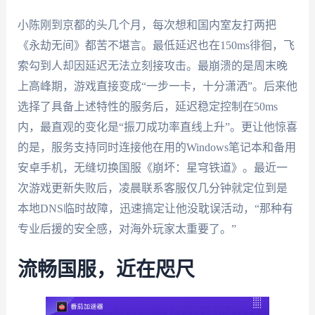
小陈刚到京都的头几个月，每次想和国内室友打两把
《永劫无间》都苦不堪言。最低延迟也在150ms徘徊，飞
索勾到人却因延迟无法立刻接攻击。最崩溃的是周末晚
上高峰期，游戏直接变成“一步一卡，十分潇洒”。后来他
选择了具备上述特性的服务后，延迟稳定控制在50ms
内，最直观的变化是“振刀成功率直线上升”。更让他惊喜
的是，服务支持同时连接他在用的Windows笔记本和备用
安卓手机，无缝切换国服《崩坏：星穹铁道》。最近一
次游戏更新失败后，凌晨联系客服仅几分钟就定位到是
本地DNS临时故障，迅速搞定让他没耽误活动，“那种有
专业后援的安全感，对海外玩家太重要了。”
流畅国服，近在咫尺