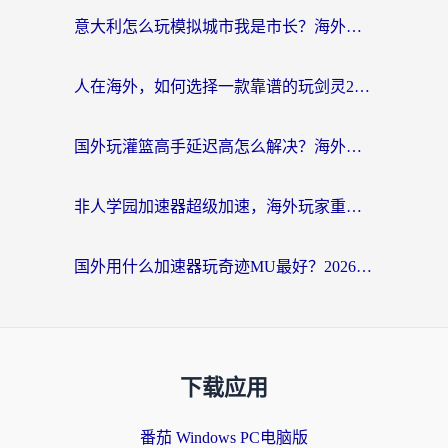
意大利怎么玩模拟城市我是市长？海外党国服游戏加速终极攻略（附三国3量子特攻解决办法）
人在海外，如何选择一款靠谱的玩剑灵2加速器？
国外玩灌篮高手延迟高怎么解决？海外玩家国服游戏加速终极指南
非人学园加速器超级加速，海外玩家重返国服的通行证
国外用什么加速器玩奇迹MU最好？2026海外玩家国服游戏加速全攻略
下载应用
番茄 Windows PC电脑版