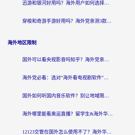
迅游和银河好用吗？海外用户如何选择回国加速器实现无缝访问国内资源
穿梭和奇游手游好用吗？海外党亲测3款回国加速器，附蜜蜂加速器七天试用攻略
海外地区限制
国外可以看央视影音吗知乎？海外党亲测有效的回国加速方案
海外党必看：选对“海外看电视剧软件”，再也不用愁国内剧刷不了
国外如何听国内音乐软件？别让地域限制，断了你的中文歌单
海外哪里能看奥运直播？留学生&海外华人必看的体育赛事观赛终极指南
12123交管在国外怎么使用不了？海外华人必看的无缝访问国内资源指南