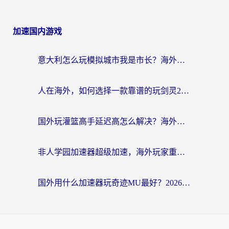
加速国内游戏
意大利怎么玩模拟城市我是市长？海外党国服游戏加速终极攻略（附三国3量子特攻解决办法）
人在海外，如何选择一款靠谱的玩剑灵2加速器？
国外玩灌篮高手延迟高怎么解决？海外玩家国服游戏加速终极指南
非人学园加速器超级加速，海外玩家重返国服的通行证
国外用什么加速器玩奇迹MU最好？2026海外玩家国服游戏加速全攻略