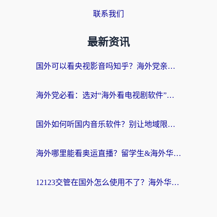
联系我们
最新资讯
国外可以看央视影音吗知乎？海外党亲测有效的回国加速方案
海外党必看：选对“海外看电视剧软件”，再也不用愁国内剧刷不了
国外如何听国内音乐软件？别让地域限制，断了你的中文歌单
海外哪里能看奥运直播？留学生&海外华人必看的体育赛事观赛终极指南
12123交管在国外怎么使用不了？海外华人必看的无缝访问国内资源指南