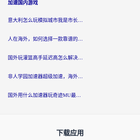
加速国内游戏
意大利怎么玩模拟城市我是市长？海外党国服游戏加速终极攻略（附三国3量子特攻解决办法）
人在海外，如何选择一款靠谱的玩剑灵2加速器？
国外玩灌篮高手延迟高怎么解决？海外玩家国服游戏加速终极指南
非人学园加速器超级加速，海外玩家重返国服的通行证
国外用什么加速器玩奇迹MU最好？2026海外玩家国服游戏加速全攻略
下载应用