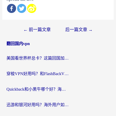
文
←
前一篇文章
后一篇文章
→
章
翻回国内vpn
导
航
美国看世界杯总卡？这篇回国加速器指南帮你无缝刷国内资源（附苹果手机VPN设置步骤）
穿梭VPN好用吗？和FlashBackVPN对比哪个回国效果更好？
Quickback和小黑牛哪个好？海外党亲测指南，选对回国加速器秒回国内
迅游和银河好用吗？海外用户如何选择回国加速器实现无缝访问国内资源