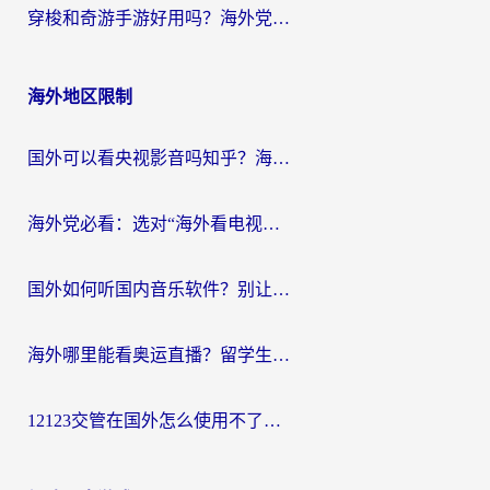
穿梭和奇游手游好用吗？海外党亲测3款回国加速器，附蜜蜂加速器七天试用攻略
海外地区限制
国外可以看央视影音吗知乎？海外党亲测有效的回国加速方案
海外党必看：选对“海外看电视剧软件”，再也不用愁国内剧刷不了
国外如何听国内音乐软件？别让地域限制，断了你的中文歌单
海外哪里能看奥运直播？留学生&海外华人必看的体育赛事观赛终极指南
12123交管在国外怎么使用不了？海外华人必看的无缝访问国内资源指南