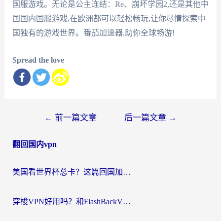
国服游戏。无论是公主连结：Re、崩坏学园2,还是其他中
国国内国服游戏,在欧洲都可以轻松畅玩,让你尽情探索中
国独有的游戏世界。番茄加速器,助你全球畅游!
Spread the love
文
←
前一篇文章
后一篇文章
→
章
翻回国内vpn
导
航
美国看世界杯总卡？这篇回国加速器指南帮你无缝刷国内资源（附苹果手机VPN设置步骤）
穿梭VPN好用吗？和FlashBackVPN对比哪个回国效果更好？