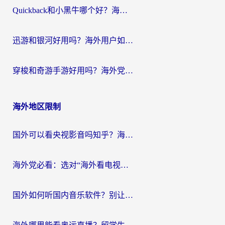
Quickback和小黑牛哪个好？海外党亲测指南，选对回国加速器秒回国内
迅游和银河好用吗？海外用户如何选择回国加速器实现无缝访问国内资源
穿梭和奇游手游好用吗？海外党亲测3款回国加速器，附蜜蜂加速器七天试用攻略
海外地区限制
国外可以看央视影音吗知乎？海外党亲测有效的回国加速方案
海外党必看：选对“海外看电视剧软件”，再也不用愁国内剧刷不了
国外如何听国内音乐软件？别让地域限制，断了你的中文歌单