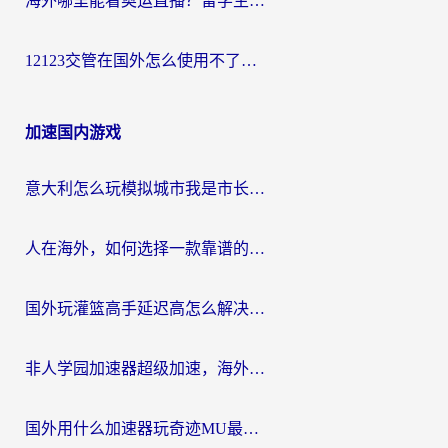
海外哪里能看奥运直播？留学生&海外华人必看的体育赛事观赛终极指南
12123交管在国外怎么使用不了？海外华人必看的无缝访问国内资源指南
加速国内游戏
意大利怎么玩模拟城市我是市长？海外党国服游戏加速终极攻略（附三国3量子特攻解决办法）
人在海外，如何选择一款靠谱的玩剑灵2加速器？
国外玩灌篮高手延迟高怎么解决？海外玩家国服游戏加速终极指南
非人学园加速器超级加速，海外玩家重返国服的通行证
国外用什么加速器玩奇迹MU最好？2026海外玩家国服游戏加速全攻略