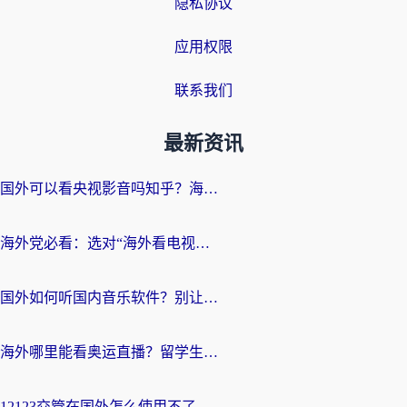
隐私协议
应用权限
联系我们
最新资讯
国外可以看央视影音吗知乎？海外党亲测有效的回国加速方案
海外党必看：选对“海外看电视剧软件”，再也不用愁国内剧刷不了
国外如何听国内音乐软件？别让地域限制，断了你的中文歌单
海外哪里能看奥运直播？留学生&海外华人必看的体育赛事观赛终极指南
12123交管在国外怎么使用不了？海外华人必看的无缝访问国内资源指南