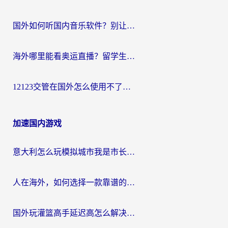
国外如何听国内音乐软件？别让地域限制，断了你的中文歌单
海外哪里能看奥运直播？留学生&海外华人必看的体育赛事观赛终极指南
12123交管在国外怎么使用不了？海外华人必看的无缝访问国内资源指南
加速国内游戏
意大利怎么玩模拟城市我是市长？海外党国服游戏加速终极攻略（附三国3量子特攻解决办法）
人在海外，如何选择一款靠谱的玩剑灵2加速器？
国外玩灌篮高手延迟高怎么解决？海外玩家国服游戏加速终极指南