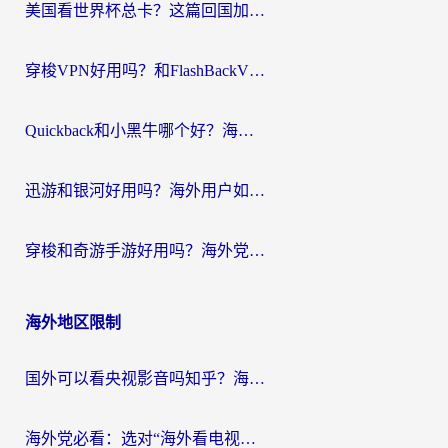
美国看世界杯总卡？这篇回国加速器指南帮你无缝刷国内资源（附苹果手机VPN设置步骤）
穿梭VPN好用吗？和FlashBackVPN对比哪个回国效果更好？
Quickback和小黑牛哪个好？海外党亲测指南，选对回国加速器秒回国内
迅游和银河好用吗？海外用户如何选择回国加速器实现无缝访问国内资源
穿梭和奇游手游好用吗？海外党亲测3款回国加速器，附蜜蜂加速器七天试用攻略
海外地区限制
国外可以看央视影音吗知乎？海外党亲测有效的回国加速方案
海外党必看：选对“海外看电视剧软件”，再也不用愁国内剧刷不了