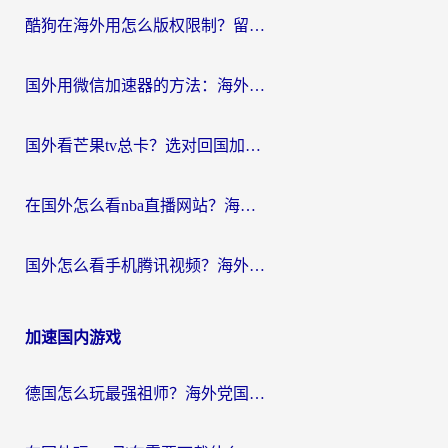
酷狗在海外用怎么版权限制？留学生亲测：3步解决听国内音乐难题
国外用微信加速器的方法：海外党无缝连接国内生活的实用指南
国外看芒果tv总卡？选对回国加速器，轻松追《浪姐》不费劲
在国外怎么看nba直播网站？海外党专属体育观赛指南，告别地区限制！
国外怎么看手机腾讯视频？海外党亲测有效的追剧加速器选择指南
加速国内游戏
德国怎么玩最强祖师？海外党国服游戏加速器选择全攻略（附宝可梦Online实测）