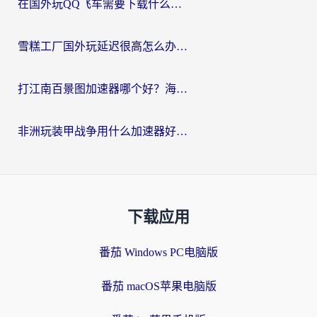
在国外玩QQ飞车需要下载什么加速器呢？海外党亲测有效的国服游戏加速指南
雪糕工厂国外玩延迟很高怎么办？海外玩家国服游戏加速终极攻略（附实测推荐）
打江南百景图加速器哪个好？海外党踩坑N次后，终于找到不卡的秘诀
非洲玩装甲战争用什么加速器好？海外党亲测有效的国服游戏加速方案
下载应用
番茄 Windows PC电脑版
番茄 macOS苹果电脑版