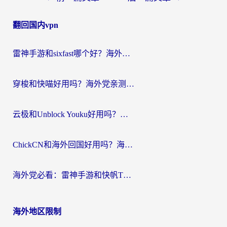
章
翻回国内vpn
导
航
雷神手游和sixfast哪个好？海外党亲测3款回国加速器，教你选对不踩坑
穿梭和快喵好用吗？海外党亲测：小众加速器对比+番茄加速器深度体验
云极和Unblock Youku好用吗？海外党亲测+2026回国加速器避坑指南
ChickCN和海外回国好用吗？海外党2026亲测：从手游到影音，选对加速器的3个关键
海外党必看：雷神手游和快帆TV版好用吗？3步选对回国加速器不踩坑
海外地区限制