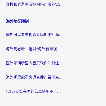
穿梭和奇游手游好用吗？海外党亲测3款回国加速器，附蜜蜂加速器七天试用攻略
海外地区限制
国外可以看央视影音吗知乎？海外党亲测有效的回国加速方案
海外党必看：选对“海外看电视剧软件”，再也不用愁国内剧刷不了
国外如何听国内音乐软件？别让地域限制，断了你的中文歌单
海外哪里能看奥运直播？留学生&海外华人必看的体育赛事观赛终极指南
12123交管在国外怎么使用不了？海外华人必看的无缝访问国内资源指南