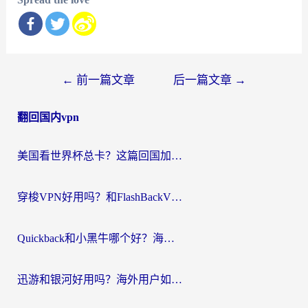
文
←
前一篇文章
后一篇文章
→
章
翻回国内vpn
导
航
美国看世界杯总卡？这篇回国加速器指南帮你无缝刷国内资源（附苹果手机VPN设置步骤）
穿梭VPN好用吗？和FlashBackVPN对比哪个回国效果更好？
Quickback和小黑牛哪个好？海外党亲测指南，选对回国加速器秒回国内
迅游和银河好用吗？海外用户如何选择回国加速器实现无缝访问国内资源