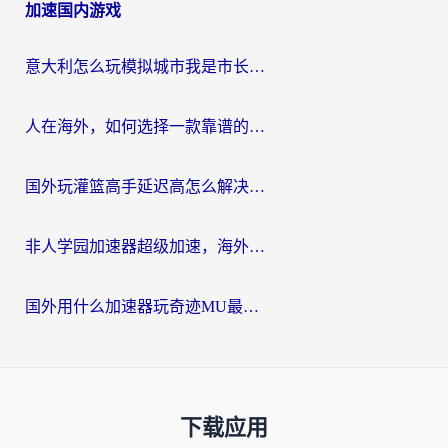
加速国内游戏
意大利怎么玩模拟城市我是市长？海外党国服游戏加速终极攻略（附三国3量子特攻解决办法）
人在海外，如何选择一款靠谱的玩剑灵2加速器？
国外玩灌篮高手延迟高怎么解决？海外玩家国服游戏加速终极指南
非人学园加速器超级加速，海外玩家重返国服的通行证
国外用什么加速器玩奇迹MU最好？2026海外玩家国服游戏加速全攻略
下载应用